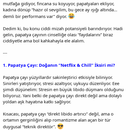
mutfağa gidiyor, fincana su koyuyor, papatyaları ekliyor,
kadına dönüp “hazır ol sevgilim, bu gece ay ışığı altında...
demli bir performans var” diyor.
Dedim ki, bu konu ciddi mizah potansiyeli barındırıyor. Hadi
gelin, papatya çayının cinselliğe olası “faydalarını” biraz
ciddiyetle ama bol kahkahayla ele alalım.
---
1. Papatya Çayı: Doğanın “Netflix & Chill” İksiri mi?
Papatya çayı yüzyıllardır sakinleştirici etkisiyle biliniyor.
Sinirleri yatıştırıyor, stresi azaltıyor, uykuyu düzenliyor. Eee
şimdi düşünelim: Stresin en büyük libido düşmanı olduğunu
biliyoruz. Yani belki de papatya çayı direkt değil ama dolaylı
yoldan aşk hayatına katkı sağlıyor.
Kısacası, papatya çayı “direkt libido artırıcı” değil, ama o
ortamın gerginliğini alıp romantizme alan açan bir tür
duygusal “teknik direktör”.