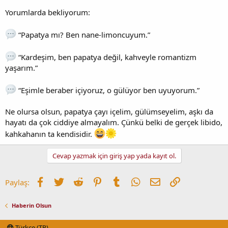
Yorumlarda bekliyorum:
“Papatya mı? Ben nane-limoncuyum.”
“Kardeşim, ben papatya değil, kahveyle romantizm
yaşarım.”
“Eşimle beraber içiyoruz, o gülüyor ben uyuyorum.”
Ne olursa olsun, papatya çayı içelim, gülümseyelim, aşkı da
hayatı da çok ciddiye almayalım. Çünkü belki de gerçek libido,
kahkahanın ta kendisidir.
Cevap yazmak için giriş yap yada kayıt ol.
Facebook
Twitter
Reddit
Pinterest
Tumblr
WhatsApp
E-posta
Link
Paylaş:
Haberin Olsun
Türkçe (TR)