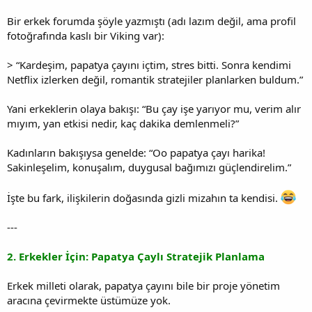
Bir erkek forumda şöyle yazmıştı (adı lazım değil, ama profil
fotoğrafında kaslı bir Viking var):
> “Kardeşim, papatya çayını içtim, stres bitti. Sonra kendimi
Netflix izlerken değil, romantik stratejiler planlarken buldum.”
Yani erkeklerin olaya bakışı: “Bu çay işe yarıyor mu, verim alır
mıyım, yan etkisi nedir, kaç dakika demlenmeli?”
Kadınların bakışıysa genelde: “Oo papatya çayı harika!
Sakinleşelim, konuşalım, duygusal bağımızı güçlendirelim.”
İşte bu fark, ilişkilerin doğasında gizli mizahın ta kendisi.
---
2. Erkekler İçin: Papatya Çaylı Stratejik Planlama
Erkek milleti olarak, papatya çayını bile bir proje yönetim
aracına çevirmekte üstümüze yok.