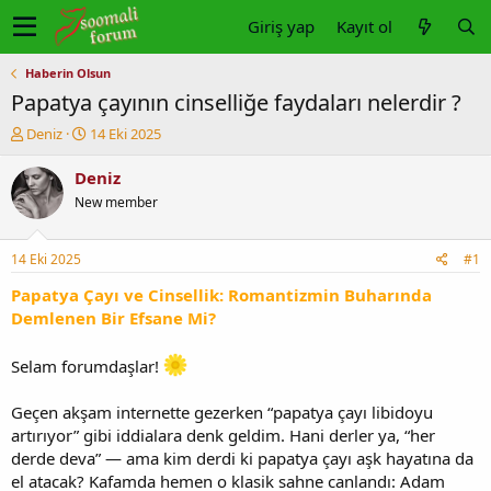
Giriş yap
Kayıt ol
Haberin Olsun
Papatya çayının cinselliğe faydaları nelerdir ?
K
B
Deniz
14 Eki 2025
o
a
n
ş
Deniz
u
l
New member
y
a
u
n
b
g
14 Eki 2025
#1
a
ı
ş
ç
Papatya Çayı ve Cinsellik: Romantizmin Buharında
l
t
Demlenen Bir Efsane Mi?
a
a
t
r
Selam forumdaşlar!
a
i
n
h
i
Geçen akşam internette gezerken “papatya çayı libidoyu
artırıyor” gibi iddialara denk geldim. Hani derler ya, “her
derde deva” — ama kim derdi ki papatya çayı aşk hayatına da
el atacak? Kafamda hemen o klasik sahne canlandı: Adam