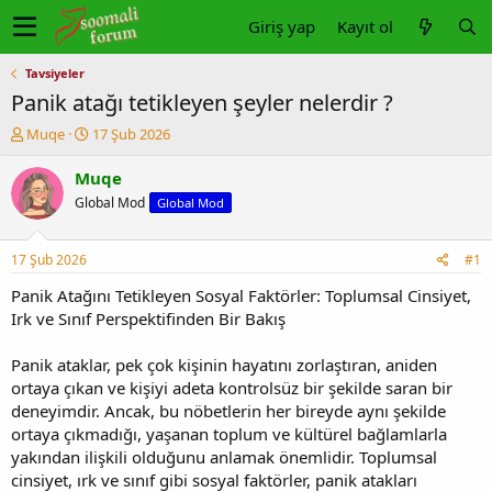
Giriş yap
Kayıt ol
Tavsiyeler
Panik atağı tetikleyen şeyler nelerdir ?
K
B
Muqe
17 Şub 2026
o
a
n
ş
Muqe
u
l
Global Mod
Global Mod
y
a
u
n
b
g
17 Şub 2026
#1
a
ı
ş
ç
Panik Atağını Tetikleyen Sosyal Faktörler: Toplumsal Cinsiyet,
l
t
Irk ve Sınıf Perspektifinden Bir Bakış
a
a
t
r
Panik ataklar, pek çok kişinin hayatını zorlaştıran, aniden
a
i
ortaya çıkan ve kişiyi adeta kontrolsüz bir şekilde saran bir
n
h
deneyimdir. Ancak, bu nöbetlerin her bireyde aynı şekilde
i
ortaya çıkmadığı, yaşanan toplum ve kültürel bağlamlarla
yakından ilişkili olduğunu anlamak önemlidir. Toplumsal
cinsiyet, ırk ve sınıf gibi sosyal faktörler, panik atakları