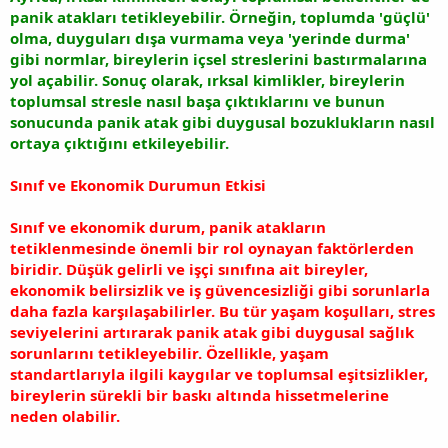
panik atakları tetikleyebilir. Örneğin, toplumda 'güçlü'
olma, duyguları dışa vurmama veya 'yerinde durma'
gibi normlar, bireylerin içsel streslerini bastırmalarına
yol açabilir. Sonuç olarak, ırksal kimlikler, bireylerin
toplumsal stresle nasıl başa çıktıklarını ve bunun
sonucunda panik atak gibi duygusal bozuklukların nasıl
ortaya çıktığını etkileyebilir.
Sınıf ve Ekonomik Durumun Etkisi
Sınıf ve ekonomik durum, panik atakların
tetiklenmesinde önemli bir rol oynayan faktörlerden
biridir. Düşük gelirli ve işçi sınıfına ait bireyler,
ekonomik belirsizlik ve iş güvencesizliği gibi sorunlarla
daha fazla karşılaşabilirler. Bu tür yaşam koşulları, stres
seviyelerini artırarak panik atak gibi duygusal sağlık
sorunlarını tetikleyebilir. Özellikle, yaşam
standartlarıyla ilgili kaygılar ve toplumsal eşitsizlikler,
bireylerin sürekli bir baskı altında hissetmelerine
neden olabilir.