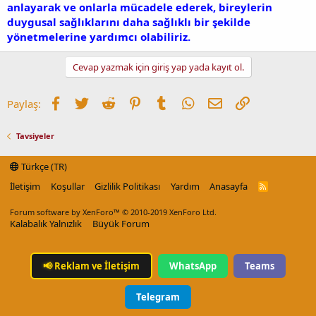
anlayarak ve onlarla mücadele ederek, bireylerin
duygusal sağlıklarını daha sağlıklı bir şekilde
yönetmelerine yardımcı olabiliriz.
Cevap yazmak için giriş yap yada kayıt ol.
Facebook
Twitter
Reddit
Pinterest
Tumblr
WhatsApp
E-posta
Link
Paylaş:
Tavsiyeler
Türkçe (TR)
İletişim
Koşullar
Gizlilik Politikası
Yardım
Anasayfa
R
S
S
Forum software by XenForo™
© 2010-2019 XenForo Ltd.
Kalabalık Yalnızlık
Büyük Forum
📢
Reklam ve İletişim
WhatsApp
Teams
Telegram