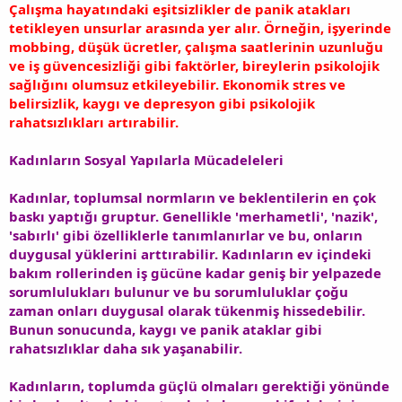
Çalışma hayatındaki eşitsizlikler de panik atakları
tetikleyen unsurlar arasında yer alır. Örneğin, işyerinde
mobbing, düşük ücretler, çalışma saatlerinin uzunluğu
ve iş güvencesizliği gibi faktörler, bireylerin psikolojik
sağlığını olumsuz etkileyebilir. Ekonomik stres ve
belirsizlik, kaygı ve depresyon gibi psikolojik
rahatsızlıkları artırabilir.
Kadınların Sosyal Yapılarla Mücadeleleri
Kadınlar, toplumsal normların ve beklentilerin en çok
baskı yaptığı gruptur. Genellikle 'merhametli', 'nazik',
'sabırlı' gibi özelliklerle tanımlanırlar ve bu, onların
duygusal yüklerini arttırabilir. Kadınların ev içindeki
bakım rollerinden iş gücüne kadar geniş bir yelpazede
sorumlulukları bulunur ve bu sorumluluklar çoğu
zaman onları duygusal olarak tükenmiş hissedebilir.
Bunun sonucunda, kaygı ve panik ataklar gibi
rahatsızlıklar daha sık yaşanabilir.
Kadınların, toplumda güçlü olmaları gerektiği yönünde