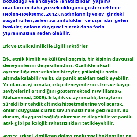
bozukluğu ve anksiyete rahatsızlıkları yaşama
oranlarının daha yüksek olduğunu göstermektedir
(Nolen-Hoeksema, 2012). Kadınların iş ve ev içindeki
sosyal rolleri, ailevi sorumlulukları ve dışarıdan gelen
baskılar, onların duygusal olarak daha fazla
yıpranmasına neden olabilir.
Irk ve Etnik Kimlik ile İlgili Faktörler
Irk, etnik kimlik ve kültürel geçmiş, bir kişinin duygusal
deneyimlerini de şekillendirir. Özellikle ırksal
ayrımcılığa maruz kalan bireyler, psikolojik baskı
altında kalabilir ve bu da panik atakları tetikleyebilir.
Yapılan araştırmalar, ırkçı deneyimlerin stres ve kaygı
seviyelerini artırdığını göstermektedir (Williams &
Mohammed, 2009). Irkçılık ve ayrımcılık, bireylerin
sürekli bir tehdit altında hissetmelerine yol açarak,
onları duygusal olarak savunmasız hale getirebilir. Bu
durum, duygusal sağlığı olumsuz etkileyebilir ve panik
atak gibi psikolojik rahatsızlıkları tetikleyebilir.
Ayrıca, ırksal kimlikten dolayı toplumsal beklentiler de