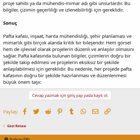
proje sahibi ya da mühendis-mimar adı gibi unsurlardır. Bu
bilgiler, çizimin geçerliliği ve izlenebilirliği için gereklidir.
Sonuç
Pafta kafası, inşaat, harita mühendisliği, şehir planlaması ve
mimarlık gibi birçok alanda kritik bir bileşendir. Hem görsel
hem de işlevsel olarak projelerin düzenli ve anlaşılır olmasını
sağlar. Pafta kafasında bulunan bilgiler, çizimlerin doğru bir
şekilde takip edilmesi ve projelerin eksiksiz bir şekilde
anlaşılabilmesi için gereklidir. Bu nedenle, her projede pafta
kafasının doğru bir şekilde hazırlanması ve düzenlenmesi
büyük önem taşır.
Cevap yazmak için giriş yap yada kayıt ol.
Facebook
Twitter
Reddit
Pinterest
Tumblr
WhatsApp
E-posta
Link
Paylaş:
Gezi Rotası
Türkçe (TR)