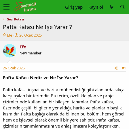
Giriş yap
Kayıt ol
Gezi Rotası
Pafta Kafası Ne Işe Yarar ?
K
B
Efe
26 Ocak 2025
o
a
n
ş
Efe
u
l
New member
y
a
u
n
b
g
26 Ocak 2025
#1
a
ı
ş
ç
Pafta Kafası Nedir ve Ne İşe Yarar?
l
t
a
a
Pafta kafası, inşaat ve harita mühendisliği gibi alanlarda sıkça
t
r
karşılaşılan bir terimdir. Bu terim, özellikle plan ve proje
a
i
çizimlerinde kullanılan bir bileşeni tanımlar. Pafta kafası,
n
h
üzerinde çeşitli bilgilerin yer aldığı, harita ve planların başlık
i
kısmıdır. Pafta başlığı olarak da bilinen bu bölüm, hem görsel
hem de işlevsel olarak önemli bir yere sahiptir. Pafta kafası,
çizimlerin tanımlanmasını ve anlaşılmasını kolaylaştırırken,