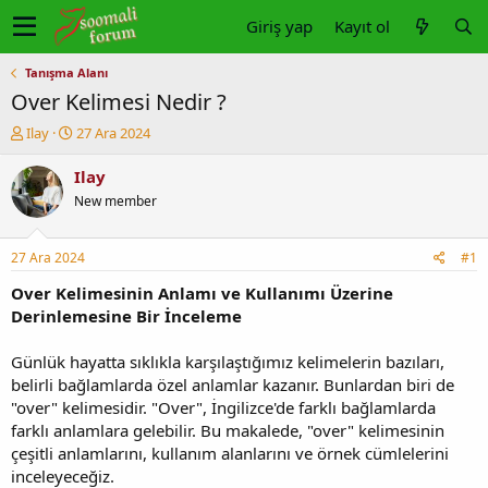
Giriş yap
Kayıt ol
Tanışma Alanı
Over Kelimesi Nedir ?
K
B
Ilay
27 Ara 2024
o
a
n
ş
Ilay
u
l
New member
y
a
u
n
b
g
27 Ara 2024
#1
a
ı
ş
ç
Over Kelimesinin Anlamı ve Kullanımı Üzerine
l
t
Derinlemesine Bir İnceleme
a
a
t
r
Günlük hayatta sıklıkla karşılaştığımız kelimelerin bazıları,
a
i
belirli bağlamlarda özel anlamlar kazanır. Bunlardan biri de
n
h
"over" kelimesidir. "Over", İngilizce'de farklı bağlamlarda
i
farklı anlamlara gelebilir. Bu makalede, "over" kelimesinin
çeşitli anlamlarını, kullanım alanlarını ve örnek cümlelerini
inceleyeceğiz.