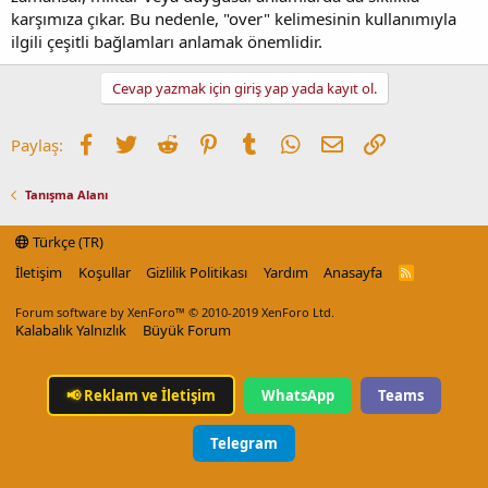
karşımıza çıkar. Bu nedenle, "over" kelimesinin kullanımıyla
ilgili çeşitli bağlamları anlamak önemlidir.
Cevap yazmak için giriş yap yada kayıt ol.
Facebook
Twitter
Reddit
Pinterest
Tumblr
WhatsApp
E-posta
Link
Paylaş:
Tanışma Alanı
Türkçe (TR)
İletişim
Koşullar
Gizlilik Politikası
Yardım
Anasayfa
R
S
S
Forum software by XenForo™
© 2010-2019 XenForo Ltd.
Kalabalık Yalnızlık
Büyük Forum
📢
Reklam ve İletişim
WhatsApp
Teams
Telegram