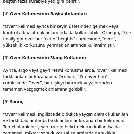
beşten fazla kurabiye yediğini belirtir.
[4]
Over Kelimesinin Başka Anlamları
"Over" kelimesi ayrıca bir şeyin üstesinden gelmek veya
kontrol altına almak anlamında da kullanılabilir. Örneğin, "She
finally got over her fear of heights" cümlesinde, "over",
yükseklik korkusunu yenmek anlamında kullanılmıştır.
[5]
Over Kelimesinin Slang Kullanımı
Ayrıca, argo veya gayri resmi konuşmalarda, "over" kelimesi
farklı anlamlar kazanabilir. Örneğin, "I'm over him"
cümlesinde, "over", bir ilişkiyi bitirmek veya birinden
tamamen vazgeçmek anlamına gelebilir.
[6]
Sonuç
"Over" kelimesi, İngilizce'de oldukça yaygın olarak kullanılan
ve farklı bağlamlarda farklı anlamlar kazanan bir kelimedir.
Temel olarak bir şeyin üzerini belirtmek için kullanılsa da,
zamansal, miktar veya duygusal anlamlarda da sıklıkla