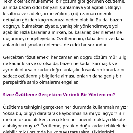
Teknik olarak mükemmel bir çözüm gibi görünen özütleme,
aslında bazen ciddi bir yanlış anlamaya yol açabilir. Bilgiyi
kısaltma ve sadeleştirme eğilimi, çoğu zaman önemli
detayları gözden kaçırmamıza neden olabilir. Bu da, bazen
doğruyu bulmaktan ziyade, yanlış bir yönlendirmeye yol
açabilir. Hızla kararlar alınırken, bu kararlar, derinlemesine
düşünmeyi engelleyebilir. Özütlemenin, daha derin ve daha
anlamlı tartışmaları önlemesi de ciddi bir sorundur.
Gerçekten "özütlemek" her zaman en doğru çözüm mü? Bilgi
ne kadar kısa ve öz olsa da, bazen ne kadar karmaşık ve
ayrıntılı olursa o kadar doğru anlaşılır. İnsanların kararlarını
sadece özütlenmiş bilgilerle alması, onların daha geniş bir
perspektife sahip olmalarını engeller.
Sizce Özütleme Gerçekten Verimli Bir Yöntem mi?
Özütleme tekniğini gerçekten her durumda kullanmalı mıyız?
Yoksa bu, bilgiyi daraltarak kaybolmasına mı yol açıyor? Bir
metnin özünü alırken, gerçekten her önemli noktayı dikkate
alabiliyor muyuz? Özütleme, pratik olduğu kadar tehlikeli de
olabilir mi? Forumda bu konuyu tartışalım. Fikirlerinizi