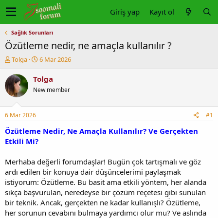
Giriş yap
Kayıt ol
Sağlık Sorunları
Özütleme nedir, ne amaçla kullanılır ?
K
B
Tolga
6 Mar 2026
o
a
n
ş
Tolga
u
l
New member
y
a
u
n
b
g
6 Mar 2026
#1
a
ı
ş
ç
Özütleme Nedir, Ne Amaçla Kullanılır? Ve Gerçekten
l
t
Etkili Mi?
a
a
t
r
Merhaba değerli forumdaşlar! Bugün çok tartışmalı ve göz
a
i
ardı edilen bir konuya dair düşüncelerimi paylaşmak
n
h
istiyorum: Özütleme. Bu basit ama etkili yöntem, her alanda
i
sıkça başvurulan, neredeyse bir çözüm reçetesi gibi sunulan
bir teknik. Ancak, gerçekten ne kadar kullanışlı? Özütleme,
her sorunun cevabını bulmaya yardımcı olur mu? Ve aslında