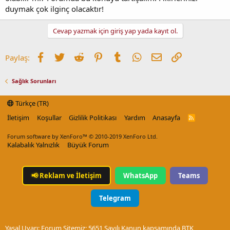
duymak çok ilginç olacaktır!
Cevap yazmak için giriş yap yada kayıt ol.
Facebook
Twitter
Reddit
Pinterest
Tumblr
WhatsApp
E-posta
Link
Paylaş:
Sağlık Sorunları
Türkçe (TR)
İletişim
Koşullar
Gizlilik Politikası
Yardım
Anasayfa
R
S
S
Forum software by XenForo™
© 2010-2019 XenForo Ltd.
Kalabalık Yalnızlık
Büyük Forum
📢
Reklam ve İletişim
WhatsApp
Teams
Telegram
Yasal Uyarı: Forum Sitemiz; 5651 Sayılı Kanun kapsamında BTK