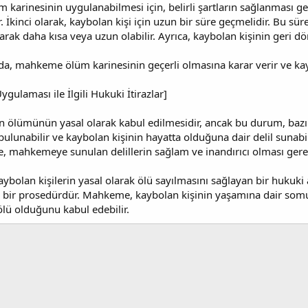
karinesinin uygulanabilmesi için, belirli şartların sağlanması ger
 İkinci olarak, kaybolan kişi için uzun bir süre geçmelidir. Bu süre 
arak daha kısa veya uzun olabilir. Ayrıca, kaybolan kişinin geri d
a, mahkeme ölüm karinesinin geçerli olmasına karar verir ve kayb
ygulaması ile İlgili Hukuki İtirazlar]
 ölümünün yasal olarak kabul edilmesidir, ancak bu durum, bazı iti
a bulunabilir ve kaybolan kişinin hayatta olduğuna dair delil su
te, mahkemeye sunulan delillerin sağlam ve inandırıcı olması gerek
ybolan kişilerin yasal olarak ölü sayılmasını sağlayan bir hukuki ar
 bir prosedürdür. Mahkeme, kaybolan kişinin yaşamına dair somut
lü olduğunu kabul edebilir.