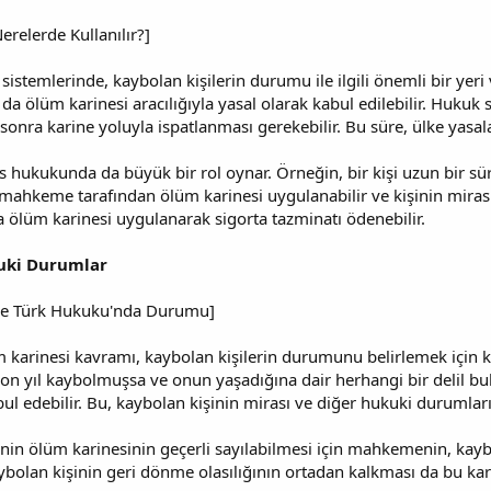
erelerde Kullanılır?]
sistemlerinde, kaybolan kişilerin durumu ile ilgili önemli bir yeri
u da ölüm karinesi aracılığıyla yasal olarak kabul edilebilir. Huku
n sonra karine yoluyla ispatlanması gerekebilir. Bu süre, ülke yasala
as hukukunda da büyük bir rol oynar. Örneğin, bir kişi uzun bir 
mahkeme tarafından ölüm karinesi uygulanabilir ve kişinin mirası i
ölüm karinesi uygulanarak sigorta tazminatı ödenebilir.
kuki Durumlar
i ve Türk Hukuku'nda Durumu]
karinesi kavramı, kaybolan kişilerin durumunu belirlemek için 
z on yıl kaybolmuşsa ve onun yaşadığına dair herhangi bir deli
 edebilir. Bu, kaybolan kişinin mirası ve diğer hukuki durumları iç
in ölüm karinesinin geçerli sayılabilmesi için mahkemenin, kaybo
bolan kişinin geri dönme olasılığının ortadan kalkması da bu karin