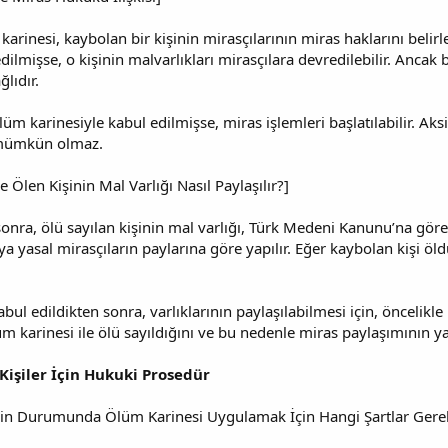
arinesi, kaybolan bir kişinin mirasçılarının miras haklarını belir
dilmişse, o kişinin malvarlıkları mirasçılara devredilebilir. Anca
lıdır.
m karinesiyle kabul edilmişse, miras işlemleri başlatılabilir. Aks
 mümkün olmaz.
le Ölen Kişinin Mal Varlığı Nasıl Paylaşılır?]
nra, ölü sayılan kişinin mal varlığı, Türk Medeni Kanunu’na göre, 
ya yasal mirasçıların paylarına göre yapılır. Eğer kaybolan kişi öldü
kabul edildikten sonra, varlıklarının paylaşılabilmesi için, öncelik
üm karinesi ile ölü sayıldığını ve bu nedenle miras paylaşımının yap
işiler İçin Hukuki Prosedür
lerin Durumunda Ölüm Karinesi Uygulamak İçin Hangi Şartlar Gerek