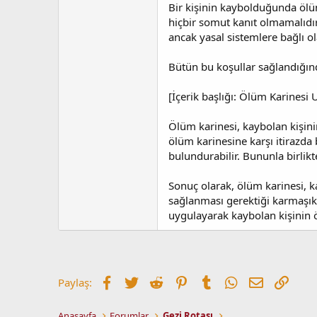
Bir kişinin kaybolduğunda ölüm 
hiçbir somut kanıt olmamalıdır.
ancak yasal sistemlere bağlı ol
Bütün bu koşullar sağlandığınd
[İçerik başlığı: Ölüm Karinesi U
Ölüm karinesi, kaybolan kişinin
ölüm karinesine karşı itirazd
bulundurabilir. Bununla birlik
Sonuç olarak, ölüm karinesi, ka
sağlanması gerektiği karmaşık
uygulayarak kaybolan kişinin ö
Facebook
Twitter
Reddit
Pinterest
Tumblr
WhatsApp
E-posta
Link
Paylaş:
Anasayfa
Forumlar
Gezi Rotası