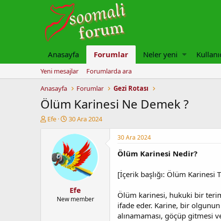
Anasayfa
Forumlar
Neler yeni
Kullanı
Yeni mesajlar
Forumlarda ara
Anasayfa
Forumlar
Gezi Rotası
Ölüm Karinesi Ne Demek ?
K
B
Efe
30 Ara 2024
o
a
n
ş
30 Ara 2024
u
l
Ölüm Karinesi Nedir?
y
a
u
n
b
g
[İçerik başlığı: Ölüm Karinesi
a
ı
Efe
ş
ç
Ölüm karinesi, hukuki bir terim
l
t
New member
ifade eder. Karine, bir olgunun
a
a
alınamaması, göçüp gitmesi vey
t
r