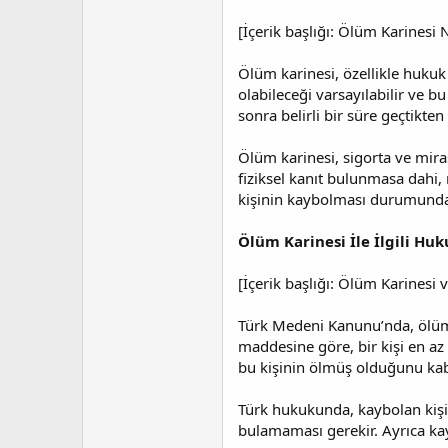
a
i
n
h
[İçerik başlığı: Ölüm Karinesi N
i
Ölüm karinesi, özellikle hukuk 
olabileceği varsayılabilir ve b
sonra belirli bir süre geçtikte
Ölüm karinesi, sigorta ve mir
fiziksel kanıt bulunmasa dahi, 
kişinin kaybolması durumunda 
Ölüm Karinesi İle İlgili Hu
[İçerik başlığı: Ölüm Karines
Türk Medeni Kanunu’nda, ölüm 
maddesine göre, bir kişi en a
bu kişinin ölmüş olduğunu kabul
Türk hukukunda, kaybolan kişin
bulamaması gerekir. Ayrıca kay