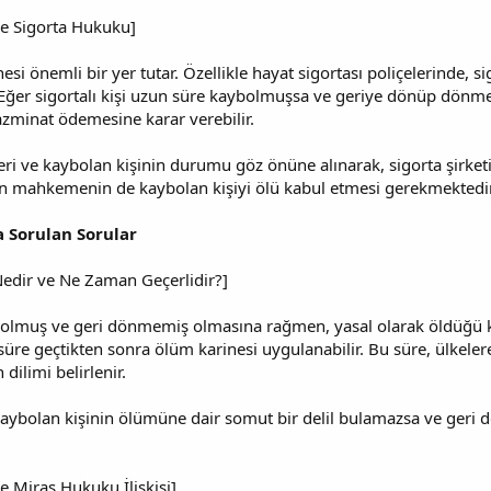
 ve Sigorta Hukuku]
i önemli bir yer tutar. Özellikle hayat sigortası poliçelerinde, si
. Eğer sigortalı kişi uzun süre kaybolmuşsa ve geriye dönüp dönme
azminat ödemesine karar verebilir.
i ve kaybolan kişinin durumu göz önüne alınarak, sigorta şirketi 
çin mahkemenin de kaybolan kişiyi ölü kabul etmesi gerekmektedir
ça Sorulan Sorular
 Nedir ve Ne Zaman Geçerlidir?]
bolmuş ve geri dönmemiş olmasına rağmen, yasal olarak öldüğü kab
süre geçtikten sonra ölüm karinesi uygulanabilir. Bu süre, ülkelere
 dilimi belirlenir.
bolan kişinin ölümüne dair somut bir delil bulamazsa ve geri d
ve Miras Hukuku İlişkisi]