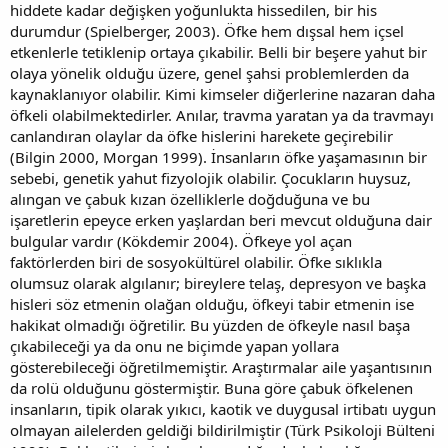
hiddete kadar değişken yoğunlukta hissedilen, bir his
durumdur (Spielberger, 2003). Öfke hem dışsal hem içsel
etkenlerle tetiklenip ortaya çıkabilir. Belli bir beşere yahut bir
olaya yönelik olduğu üzere, genel şahsi problemlerden da
kaynaklanıyor olabilir. Kimi kimseler diğerlerine nazaran daha
öfkeli olabilmektedirler. Anılar, travma yaratan ya da travmayı
canlandıran olaylar da öfke hislerini harekete geçirebilir
(Bilgin 2000, Morgan 1999). İnsanların öfke yaşamasının bir
sebebi, genetik yahut fizyolojik olabilir. Çocukların huysuz,
alıngan ve çabuk kızan özelliklerle doğduğuna ve bu
işaretlerin epeyce erken yaşlardan beri mevcut olduğuna dair
bulgular vardır (Kökdemir 2004). Öfkeye yol açan
faktörlerden biri de sosyokültürel olabilir. Öfke sıklıkla
olumsuz olarak algılanır; bireylere telaş, depresyon ve başka
hisleri söz etmenin olağan olduğu, öfkeyi tabir etmenin ise
hakikat olmadığı öğretilir. Bu yüzden de öfkeyle nasıl başa
çıkabileceği ya da onu ne biçimde yapan yollara
gösterebileceği öğretilmemiştir. Araştırmalar aile yaşantısının
da rolü olduğunu göstermiştir. Buna göre çabuk öfkelenen
insanların, tipik olarak yıkıcı, kaotik ve duygusal irtibatı uygun
olmayan ailelerden geldiği bildirilmiştir (Türk Psikoloji Bülteni