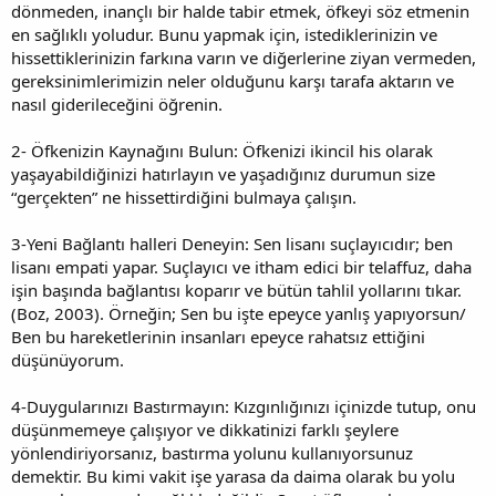
dönmeden, inançlı bir halde tabir etmek, öfkeyi söz etmenin
en sağlıklı yoludur. Bunu yapmak için, istediklerinizin ve
hissettiklerinizin farkına varın ve diğerlerine ziyan vermeden,
gereksinimlerimizin neler olduğunu karşı tarafa aktarın ve
nasıl giderileceğini öğrenin.
2- Öfkenizin Kaynağını Bulun: Öfkenizi ikincil his olarak
yaşayabildiğinizi hatırlayın ve yaşadığınız durumun size
“gerçekten” ne hissettirdiğini bulmaya çalışın.
3-Yeni Bağlantı halleri Deneyin: Sen lisanı suçlayıcıdır; ben
lisanı empati yapar. Suçlayıcı ve itham edici bir telaffuz, daha
işin başında bağlantısı koparır ve bütün tahlil yollarını tıkar.
(Boz, 2003). Örneğin; Sen bu işte epeyce yanlış yapıyorsun/
Ben bu hareketlerinin insanları epeyce rahatsız ettiğini
düşünüyorum.
4-Duygularınızı Bastırmayın: Kızgınlığınızı içinizde tutup, onu
düşünmemeye çalışıyor ve dikkatinizi farklı şeylere
yönlendiriyorsanız, bastırma yolunu kullanıyorsunuz
demektir. Bu kimi vakit işe yarasa da daima olarak bu yolu