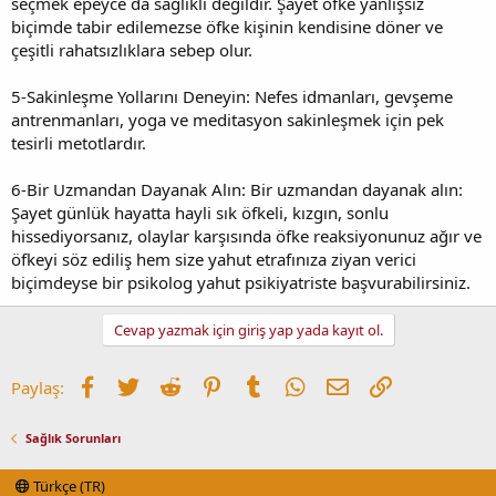
seçmek epeyce da sağlıklı değildir. Şayet öfke yanlışsız
biçimde tabir edilemezse öfke kişinin kendisine döner ve
çeşitli rahatsızlıklara sebep olur.
5-Sakinleşme Yollarını Deneyin: Nefes idmanları, gevşeme
antrenmanları, yoga ve meditasyon sakinleşmek için pek
tesirli metotlardır.
6-Bir Uzmandan Dayanak Alın: Bir uzmandan dayanak alın:
Şayet günlük hayatta hayli sık öfkeli, kızgın, sonlu
hissediyorsanız, olaylar karşısında öfke reaksiyonunuz ağır ve
öfkeyi söz ediliş hem size yahut etrafınıza ziyan verici
biçimdeyse bir psikolog yahut psikiyatriste başvurabilirsiniz.
Cevap yazmak için giriş yap yada kayıt ol.
Facebook
Twitter
Reddit
Pinterest
Tumblr
WhatsApp
E-posta
Link
Paylaş:
Sağlık Sorunları
Türkçe (TR)