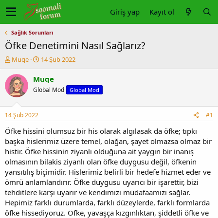
Giriş yap
Kayıt ol
Sağlık Sorunları
Öfke Denetimini Nasıl Sağlarız?
K
B
Muqe
14 Şub 2022
o
a
n
ş
Muqe
u
l
Global Mod
Global Mod
y
a
u
n
b
g
14 Şub 2022
#1
a
ı
ş
ç
Öfke hissini olumsuz bir his olarak algılasak da öfke; tıpkı
l
t
başka hislerimiz üzere temel, olağan, şayet olmazsa olmaz bir
a
a
histir. Öfke hissinin ziyanlı olduğuna ait yaygın bir inanış
t
r
olmasının bilakis ziyanlı olan öfke duygusu değil, öfkenin
a
i
yansıtılış biçimidir. Hislerimiz belirli bir hedefe hizmet eder ve
n
h
ömrü anlamlandırır. Öfke duygusu uyarıcı bir işarettir, bizi
i
tehditlere karşı uyarır ve kendimizi müdafaamızı sağlar.
Hepimiz farklı durumlarda, farklı düzeylerde, farklı formlarda
öfke hissediyoruz. Öfke, yavaşça kızgınlıktan, şiddetli öfke ve