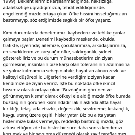
1999). Beklentilerimiz karşılanmadığında, haksızlığa,
adaletsizliğe uğradığımızda, tehdit edildiğimizde,
engellendiğimizde ortaya çıkar. Öfke hissini hissettiğimiz an
bastırmayıp, söz ettiğimizde sağlıklı bir öfke yaşarız.
Kimi durumlarda denetimimizi kaybederiz ve tehlike çanları
çalmaya başlar. Denetimi kaybedip meskende, okulda,
trafikte, işyerinde; ailemize, çocuklarımıza, arkadaşlarımıza,
en sevdiklerimize karşı ağır öfke, saldırganlık, şiddet
gösterebiliriz ve bu durum münasebetlerimizin ziyan
görmesine, insanların bize karşı olan toleransının azalmasına
ve yalnız kalmamıza sebep olabilir, hayattan alınan zevki ve
kaliteyi düşürebilir. Diğerlerine verdiğimiz ziyan kadar
kendimize de ziyan veririz. İşte bu noktada öfke ikincil
hissimiz olarak ortaya çıkar. “Buzdağının görünen ve
görünmeyen kısmı” olarak öfkeyi ele aldığımızda öfke burada
buzdağının görünen kısmındadır lakin aslında altta hayal
kırıklığı, telaş, adaletsizlik, değersizlik, sevilmeme, kıskançlık,
kaygı, utanç üzere çeşitli hisler yatar. Biz bu altta yatan
hislerimize kulak vermeyip, reddedip bastırdığımızda, göz
arkası ettiğimizde bu hisler bir süre daha sonra kendimizi
korumak ve bir savunma düzeneği olarak zayıf taraflarımızı