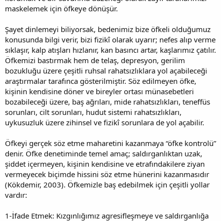
maskelemek için öfkeye dönüşür.
Şayet dinlemeyi biliyorsak, bedenimiz bize öfkeli olduğumuz
konusunda bilgi verir, bizi fizikî olarak uyarır; nefes alıp verme
sıklaşır, kalp atışları hızlanır, kan basıncı artar, kaşlarımız çatılır.
Öfkemizi bastırmak hem de telaş, depresyon, gerilim
bozukluğu üzere çeşitli ruhsal rahatsızlıklara yol açabileceği
araştırmalar tarafınca gösterilmiştir. Söz edilmeyen öfke,
kişinin kendisine döner ve bireyler ortası münasebetleri
bozabileceği üzere, baş ağrıları, mide rahatsızlıkları, teneffüs
sorunları, cilt sorunları, hudut sistemi rahatsızlıkları,
uykusuzluk üzere zihinsel ve fizikî sorunlara de yol açabilir.
Öfkeyi gerçek söz etme maharetini kazanmaya “öfke kontrolü”
denir. Öfke denetiminde temel amaç; saldırganlıktan uzak,
şiddet içermeyen, kişinin kendisine ve etrafındakilere ziyan
vermeyecek biçimde hissini söz etme hünerini kazanmasıdır
(Kökdemir, 2003). Öfkemizle baş edebilmek için çeşitli yollar
vardır:
1-İfade Etmek: Kızgınlığımız agresifleşmeye ve saldırganlığa