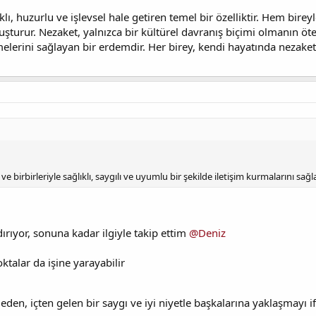
ı, huzurlu ve işlevsel hale getiren temel bir özelliktir. Hem bireyler
turur. Nezaket, yalnızca bir kültürel davranış biçimi olmanın ötes
melerini sağlayan bir erdemdir. Her birey, kendi hayatında nezaket
e birbirleriyle sağlıklı, saygılı ve uyumlu bir şekilde iletişim kurmalarını sağ
rıyor, sonuna kadar ilgiyle takip ettim
@Deniz
ktalar da işine yarayabilir
eden, içten gelen bir saygı ve iyi niyetle başkalarına yaklaşmayı if