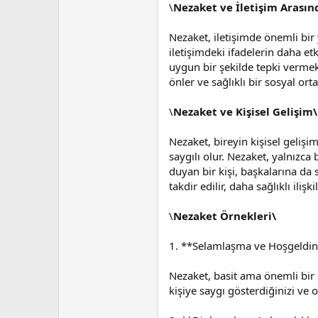
a
i
\
Nezaket ve İletişim Arasınd
n
h
i
Nezaket, iletişimde önemli bir 
iletişimdeki ifadelerin daha et
uygun bir şekilde tepki vermek,
önler ve sağlıklı bir sosyal ort
\
Nezaket ve Kişisel Gelişim\
Nezaket, bireyin kişisel gelişi
saygılı olur. Nezaket, yalnızca
duyan bir kişi, başkalarına da s
takdir edilir, daha sağlıklı iliş
\
Nezaket Örnekleri\
1. **Selamlaşma ve Hoşgeldini
Nezaket, basit ama önemli bir
kişiye saygı gösterdiğinizi ve 