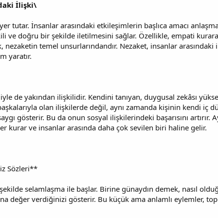
aki İlişki\
yer tutar. İnsanlar arasındaki etkileşimlerin başlıca amacı anlaşm
kili ve doğru bir şekilde iletilmesini sağlar. Özellikle, empati k
 nezaketin temel unsurlarındandır. Nezaket, insanlar arasındaki ile
am yaratır.
miyle de yakından ilişkilidir. Kendini tanıyan, duygusal zekâsı yüks
 başkalarıyla olan ilişkilerde değil, aynı zamanda kişinin kendi iç
aygı gösterir. Bu da onun sosyal ilişkilerindeki başarısını artırır. A
kiler kurar ve insanlar arasında daha çok sevilen biri haline gelir.
z Sözleri**
 şekilde selamlaşma ile başlar. Birine günaydın demek, nasıl old
ona değer verdiğinizi gösterir. Bu küçük ama anlamlı eylemler, top