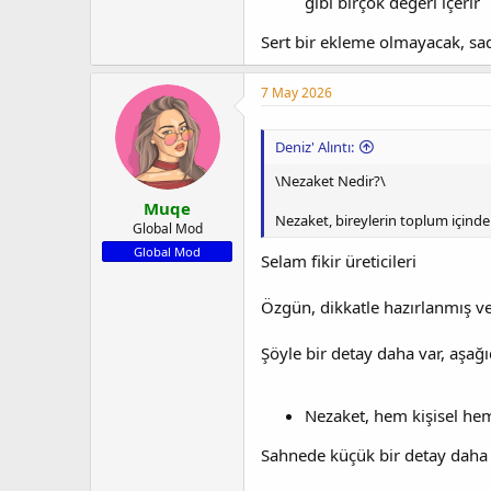
gibi birçok değeri içerir
Sert bir ekleme olmayacak, sad
7 May 2026
Deniz' Alıntı:
\Nezaket Nedir?\
Muqe
Nezaket, bireylerin toplum içinde v
Global Mod
Global Mod
Selam fikir üreticileri
Özgün, dikkatle hazırlanmış ve 
Şöyle bir detay daha var, aşağı
Nezaket, hem kişisel hem
Sahnede küçük bir detay daha 