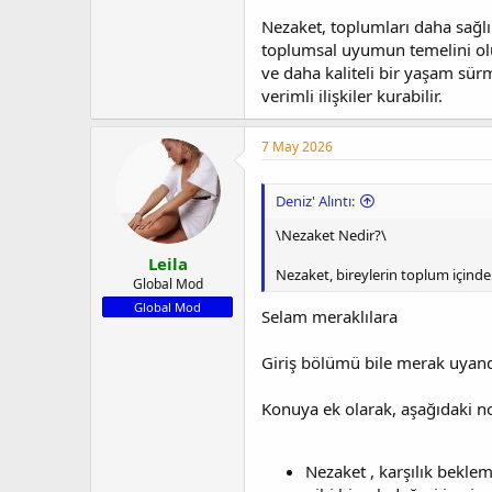
Nezaket, toplumları daha sağlıkl
toplumsal uyumun temelini oluş
ve daha kaliteli bir yaşam sür
verimli ilişkiler kurabilir.
7 May 2026
Deniz' Alıntı:
\Nezaket Nedir?\
Leila
Nezaket, bireylerin toplum içinde v
Global Mod
Global Mod
Selam meraklılara
Giriş bölümü bile merak uyandı
Konuya ek olarak, aşağıdaki no
Nezaket , karşılık beklem