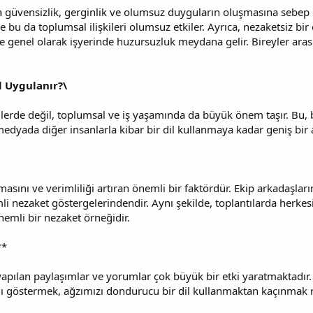
da güvensizlik, gerginlik ve olumsuz duyguların oluşmasına sebep o
e bu da toplumsal ilişkileri olumsuz etkiler. Ayrıca, nezaketsiz bir
 ve genel olarak işyerinde huzursuzluk meydana gelir. Bireyler ara
l Uygulanır?\
kilerde değil, toplumsal ve iş yaşamında da büyük önem taşır. Bu, b
edyada diğer insanlarla kibar bir dil kullanmaya kadar geniş bir a
masını ve verimliliği artıran önemli bir faktördür. Ekip arkadaşları
i nezaket göstergelerindendir. Aynı şekilde, toplantılarda herkesi
emli bir nezaket örneğidir.
**
lan paylaşımlar ve yorumlar çok büyük bir etki yaratmaktadır. K
ygı göstermek, ağzımızı dondurucu bir dil kullanmaktan kaçınmak n