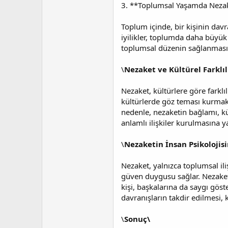
3. **Toplumsal Yaşamda Neza
Toplum içinde, bir kişinin davr
iyilikler, toplumda daha büyük 
toplumsal düzenin sağlanmasın
\
Nezaket ve Kültürel Farklıl
Nezaket, kültürlere göre farklıl
kültürlerde göz teması kurmak s
nedenle, nezaketin bağlamı, kül
anlamlı ilişkiler kurulmasına y
\
Nezaketin İnsan Psikolojisi
Nezaket, yalnızca toplumsal iliş
güven duygusu sağlar. Nezaket,
kişi, başkalarına da saygı göst
davranışların takdir edilmesi, 
\
Sonuç\