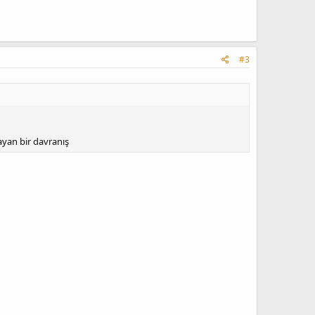
#3
layan bir davranış