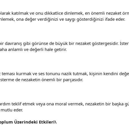
larak katılmak ve onu dikkatlice dinlemek, en önemli nezaket örnek
emek, ona değer verdiğinizi ve saygı gösterdiğinizi ifade eder.
r davranış gibi görünse de büyük bir nezaket göstergesidir. İster b
ha anlamlı ve değerli hale getirir.
teması kurmak ve ses tonunu nazik tutmak, kişinin kendini değerli h
sterme de nezaketin önemli bir parçasıdır.
rdım teklif etmek veya ona moral vermek, nezaketin bir başka güz
k mutlu eder.
oplum Üzerindeki Etkileri\