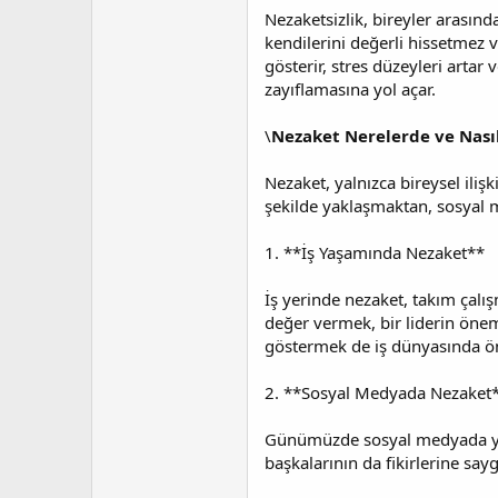
Nezaketsizlik, bireyler arasın
kendilerini değerli hissetmez v
gösterir, stres düzeyleri artar
zayıflamasına yol açar.
\
Nezaket Nerelerde ve Nası
Nezaket, yalnızca bireysel iliş
şekilde yaklaşmaktan, sosyal m
1. **İş Yaşamında Nezaket**
İş yerinde nezaket, takım çalış
değer vermek, bir liderin öneml
göstermek de iş dünyasında ön
2. **Sosyal Medyada Nezaket
Günümüzde sosyal medyada yapı
başkalarının da fikirlerine sa