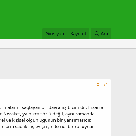
Giriş yap
Kayıt ol
Ara
#1
kurmalarını sağlayan bir davranış biçimidir. İnsanlar
ar. Nezaket, yalnızca sözlü değil, aynı zamanda
rel ve kişisel olgunluğunun bir yansımasıdır.
mların sağlıklı işleyişi için temel bir rol oynar.