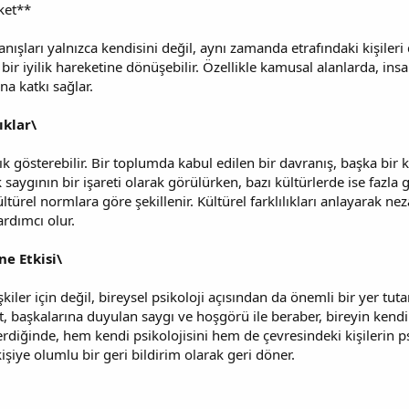
ket**
anışları yalnızca kendisini değil, aynı zamanda etrafındaki kişiler
bir iyilik hareketine dönüşebilir. Özellikle kamusal alanlarda, insa
a katkı sağlar.
ıklar\
ık gösterebilir. Bir toplumda kabul edilen bir davranış, başka bir k
aygının bir işareti olarak görülürken, bazı kültürlerde ise fazla g
türel normlara göre şekillenir. Kültürel farklılıkları anlayarak ne
ardımcı olur.
ne Etkisi\
kiler için değil, bireysel psikoloji açısından da önemli bir yer tutar
 başkalarına duyulan saygı ve hoşgörü ile beraber, bireyin kendi 
erdiğinde, hem kendi psikolojisini hem de çevresindeki kişilerin ps
kişiye olumlu bir geri bildirim olarak geri döner.