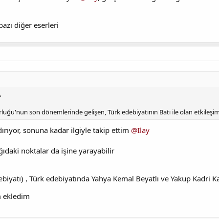
azı diğer eserleri
\
uğu'nun son dönemlerinde gelişen, Türk edebiyatının Batı ile olan etkileşim
rıyor, sonuna kadar ilgiyle takip ettim
@Ilay
ıdaki noktalar da işine yarayabilir
biyatı) , Türk edebiyatında Yahya Kemal Beyatlı ve Yakup Kadri 
m ekledim