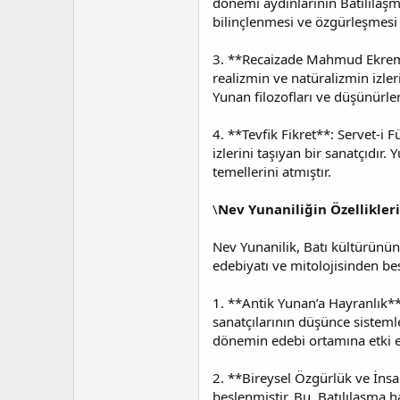
dönemi aydınlarının Batılılaşma
bilinçlenmesi ve özgürleşmesi 
3. **Recaizade Mahmud Ekrem*
realizmin ve natüralizmin izler
Yunan filozofları ve düşünürleri
4. **Tevfik Fikret**: Servet-i F
izlerini taşıyan bir sanatçıdır
temellerini atmıştır.
\
Nev Yunaniliğin Özellikler
Nev Yunanilik, Batı kültürünün e
edebiyatı ve mitolojisinden be
1. **Antik Yunan’a Hayranlık**:
sanatçılarının düşünce sistemle
dönemin edebi ortamına etki et
2. **Bireysel Özgürlük ve İnsa
beslenmiştir. Bu, Batılılaşma 