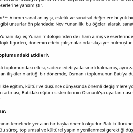
serlerine yansımıştır.
i**: Akımın sanat anlayışı, estetik ve sanatsal değerlere büyük b
gibi unsurlar ön plandadır. Nev Yunanilik, bu öğeleri alarak, sanat
Yunanilikçiler, Yunan mitolojisinden de ilham almış ve eserlerinde
lojik figürleri, dönemin edebi çalışmalarında sıkça yer bulmuştur.
oplumundaki Etkileri\
 toplumundaki etkisi, sadece edebiyatla sınırlı kalmamış, aynı z
 olan ilişkilerin arttığı bir dönemde, Osmanlı toplumunun Batı’ya d
likle eğitim, kültür ve düşünce dünyasında önemli değişimlere yol
n artması, Batı’daki eğitim sistemlerinin Osmanlı’ya uyarlanması
.
ma\
mının temelinde yer alan bir başka önemli olgudur. Batı kültürüne
. Bu süreç, toplumsal ve kültürel yapının yenilenmesi gerektiği dü