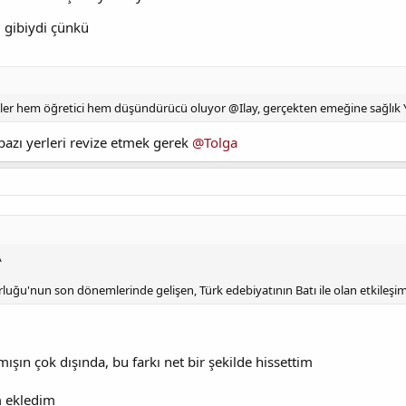
i gibiydi çünkü
kler hem öğretici hem düşündürücü oluyor @Ilay, gerçekten emeğine sağlık Ya
zı yerleri revize etmek gerek
@Tolga
\
uğu'nun son dönemlerinde gelişen, Türk edebiyatının Batı ile olan etkileşim
lmışın çok dışında, bu farkı net bir şekilde hissettim
m ekledim