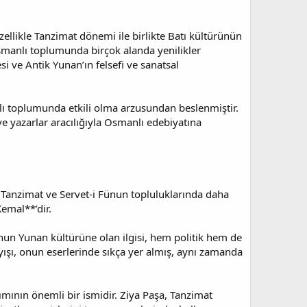
ellikle Tanzimat dönemi ile birlikte Batı kültürünün
smanlı toplumunda birçok alanda yenilikler
i ve Antik Yunan’ın felsefi ve sanatsal
anlı toplumunda etkili olma arzusundan beslenmiştir.
ve yazarlar aracılığıyla Osmanlı edebiyatına
m, Tanzimat ve Servet-i Fünun topluluklarında daha
Kemal**’dir.
un Yunan kültürüne olan ilgisi, hem politik hem de
yışı, onun eserlerinde sıkça yer almış, aynı zamanda
kımının önemli bir ismidir. Ziya Paşa, Tanzimat