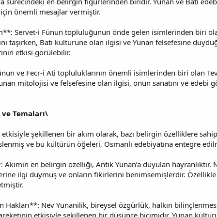
 sürecindeki en belirgin figürlerinden biridir. Yunan ve Batı edebiy
için önemli mesajlar vermiştir.
*: Servet-i Fünun topluluğunun önde gelen isimlerinden biri o
ini taşırken, Batı kültürüne olan ilgisi ve Yunan felsefesine duyd
nin etkisi görülebilir.
ünun ve Fecr-i Ati topluluklarının önemli isimlerinden biri olan Tev
. Yunan mitolojisi ve felsefesine olan ilgisi, onun sanatını ve edeb
i ve Temaları\
tkisiyle şekillenen bir akım olarak, bazı belirgin özelliklere sahip
slenmiş ve bu kültürün öğeleri, Osmanlı edebiyatına entegre edilm
 Akımın en belirgin özelliği, Antik Yunan’a duyulan hayranlıktır. Ne
rine ilgi duymuş ve onların fikirlerini benimsemişlerdir. Özellikle 
miştir.
n Hakları**: Nev Yunanilik, bireysel özgürlük, halkın bilinçlenmesi
hareketinin etkisiyle şekillenen bir düşünce biçimidir. Yunan kül