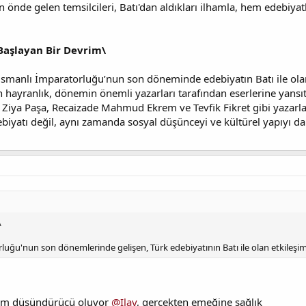
ın önde gelen temsilcileri, Batı'dan aldıkları ilhamla, hem edebiy
Başlayan Bir Devrim\
Osmanlı İmparatorluğu’nun son döneminde edebiyatın Batı ile ola
hayranlık, dönemin önemli yazarları tarafından eserlerine yansıtı
 Ziya Paşa, Recaizade Mahmud Ekrem ve Tevfik Fikret gibi yazarla
biyatı değil, aynı zamanda sosyal düşünceyi ve kültürel yapıyı da 
\
uğu'nun son dönemlerinde gelişen, Türk edebiyatının Batı ile olan etkileşim
 hem düşündürücü oluyor
@Ilay
, gerçekten emeğine sağlık