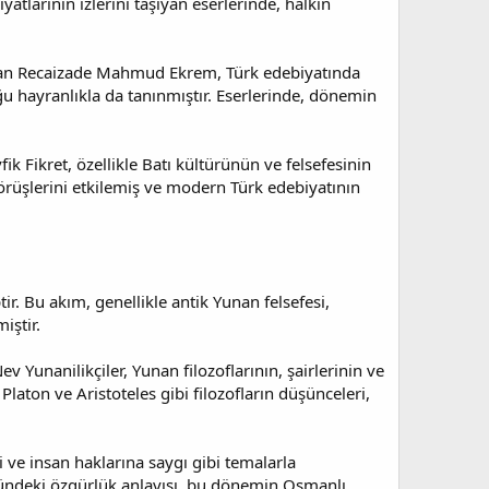
atlarının izlerini taşıyan eserlerinde, halkın
lan Recaizade Mahmud Ekrem, Türk edebiyatında
uğu hayranlıkla da tanınmıştır. Eserlerinde, dönemin
fik Fikret, özellikle Batı kültürünün ve felsefesinin
i görüşlerini etkilemiş ve modern Türk edebiyatının
tir. Bu akım, genellikle antik Yunan felsefesi,
iştir.
v Yunanilikçiler, Yunan filozoflarının, şairlerinin ve
Platon ve Aristoteles gibi filozofların düşünceleri,
 ve insan haklarına saygı gibi temalarla
türündeki özgürlük anlayışı, bu dönemin Osmanlı