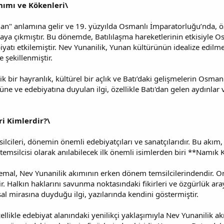
nımı ve Kökenleri\
nan" anlamına gelir ve 19. yüzyılda Osmanlı İmparatorluğu’nda, öz
ya çıkmıştır. Bu dönemde, Batılılaşma hareketlerinin etkisiyle O
atı etkilemiştir. Nev Yunanilik, Yunan kültürünün idealize edilmes
 şekillenmiştir.
ik bir hayranlık, kültürel bir açlık ve Batı’daki gelişmelerin Osm
ne ve edebiyatına duyulan ilgi, özellikle Batı'dan gelen aydınlar 
ri Kimlerdir?\
silcileri, dönemin önemli edebiyatçıları ve sanatçılarıdır. Bu akı
 temsilcisi olarak anılabilecek ilk önemli isimlerden biri **Namık 
al, Nev Yunanilik akımının erken dönem temsilcilerindendir. On
r. Halkın haklarını savunma noktasındaki fikirleri ve özgürlük ara
sal mirasına duyduğu ilgi, yazılarında kendini göstermiştir.
ellikle edebiyat alanındaki yenilikçi yaklaşımıyla Nev Yunanilik a