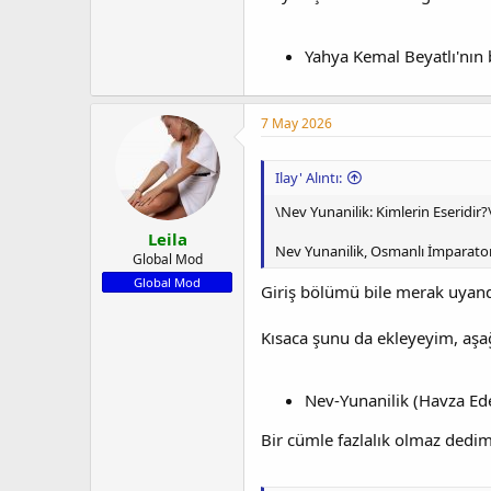
Yahya Kemal Beyatlı'nın b
7 May 2026
Ilay' Alıntı:
\Nev Yunanilik: Kimlerin Eseridir?
Leila
Nev Yunanilik, Osmanlı İmparatorl
Global Mod
Global Mod
Giriş bölümü bile merak uyandı
Kısaca şunu da ekleyeyim, aşağ
Nev-Yunanilik (Havza Ede
Bir cümle fazlalık olmaz dedi