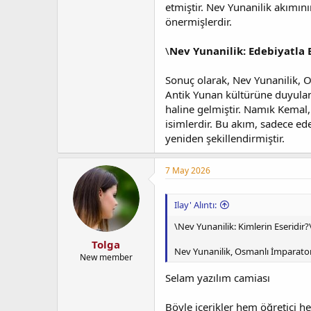
etmiştir. Nev Yunanilik akımın
önermişlerdir.
\
Nev Yunanilik: Edebiyatla 
Sonuç olarak, Nev Yunanilik, 
Antik Yunan kültürüne duyulan 
haline gelmiştir. Namık Kemal,
isimlerdir. Bu akım, sadece ede
yeniden şekillendirmiştir.
7 May 2026
Ilay' Alıntı:
\Nev Yunanilik: Kimlerin Eseridir?
Tolga
Nev Yunanilik, Osmanlı İmparatorl
New member
Selam yazılım camiası
Böyle içerikler hem öğretici