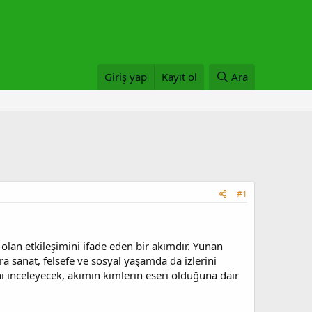
Giriş yap
Kayıt ol
Ara
#1
olan etkileşimini ifade eden bir akımdır. Yunan
ra sanat, felsefe ve sosyal yaşamda da izlerini
ini inceleyecek, akımın kimlerin eseri olduğuna dair