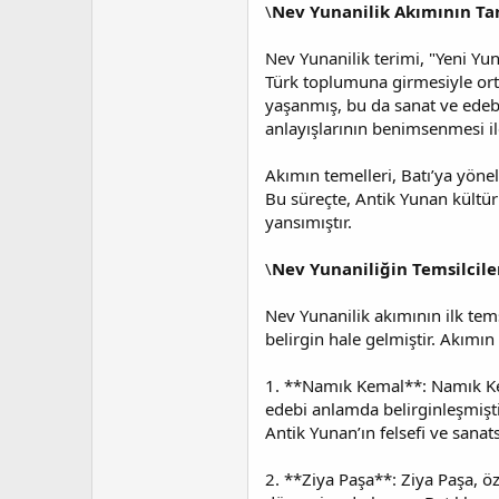
a
i
\
Nev Yunanilik Akımının Ta
n
h
i
Nev Yunanilik terimi, "Yeni Yu
Türk toplumuna girmesiyle orta
yaşanmış, bu da sanat ve edebiy
anlayışlarının benimsenmesi ile
Akımın temelleri, Batı’ya yönel
Bu süreçte, Antik Yunan kültürü
yansımıştır.
\
Nev Yunaniliğin Temsilcile
Nev Yunanilik akımının ilk tem
belirgin hale gelmiştir. Akımın
1. **Namık Kemal**: Namık Kem
edebi anlamda belirginleşmişti
Antik Yunan’ın felsefi ve sanat
2. **Ziya Paşa**: Ziya Paşa, öz