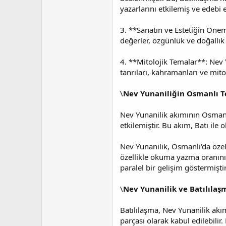
yazarlarını etkilemiş ve edebi e
3. **Sanatın ve Estetiğin Önem
değerler, özgünlük ve doğallık 
4. **Mitolojik Temalar**: Nev 
tanrıları, kahramanları ve mito
\
Nev Yunaniliğin Osmanlı T
Nev Yunanilik akımının Osmanlı
etkilemiştir. Bu akım, Batı ile
Nev Yunanilik, Osmanlı'da özel
özellikle okuma yazma oranını
paralel bir gelişim göstermiştir
\
Nev Yunanilik ve Batılılaş
Batılılaşma, Nev Yunanilik akı
parçası olarak kabul edilebilir