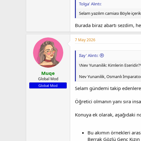
Tolga' Alıntı:
Selam yazılım camiası Böyle içeri
Burada biraz abartı sezdim, h
7 May 2026
Ilay' Alıntı:
\Nev Yunanilik: Kimlerin Eseridir?
Muqe
Nev Yunanilik, Osmanlı İmparatorl
Global Mod
Global Mod
Selam gündemi takip edenlere
Öğretici olmanın yanı sıra ins
Konuya ek olarak, aşağıdaki no
Bu akımın örnekleri arasın
Berrak Gözlü Genç Kızın Sö