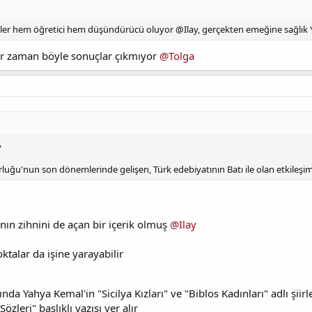
kler hem öğretici hem düşündürücü oluyor @Ilay, gerçekten emeğine sağlık Ya
er zaman böyle sonuçlar çıkmıyor
@Tolga
\
uğu'nun son dönemlerinde gelişen, Türk edebiyatının Batı ile olan etkileşim
anın zihnini de açan bir içerik olmuş
@Ilay
ktalar da işine yarayabilir
da Yahya Kemal'in "Sicilya Kızları" ve "Biblos Kadınları" adlı şiirle
zleri" başlıklı yazısı yer alır