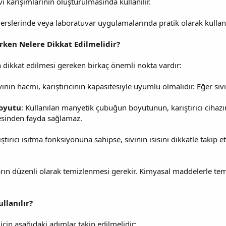
ıvı karışımlarının oluşturulmasında kullanılır.
erslerinde veya laboratuvar uygulamalarında pratik olarak kullanıl
ırken Nelere Dikkat Edilmelidir?
en dikkat edilmesi gereken birkaç önemli nokta vardır:
ıvının hacmi, karıştırıcının kapasitesiyle uyumlu olmalıdır. Eğer sıvı
boyutu
: Kullanılan manyetik çubuğun boyutunun, karıştırıcı cihaz
esinden fayda sağlamaz.
ştırıcı ısıtma fonksiyonuna sahipse, sıvının ısısını dikkatle takip 
arın düzenli olarak temizlenmesi gerekir. Kimyasal maddelerle tema
llanılır?
için aşağıdaki adımlar takip edilmelidir: