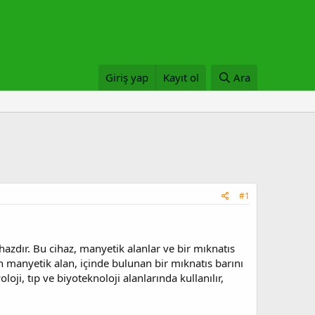
Giriş yap
Kayıt ol
Ara
#1
ihazdır. Bu cihaz, manyetik alanlar ve bir mıknatıs
en manyetik alan, içinde bulunan bir mıknatıs barını
oloji, tıp ve biyoteknoloji alanlarında kullanılır,