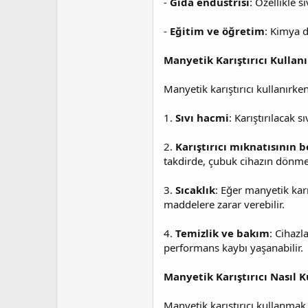
-
Gıda endüstrisi
: Özellikle s
-
Eğitim ve öğretim
: Kimya d
Manyetik Karıştırıcı Kullan
Manyetik karıştırıcı kullanırk
1.
Sıvı hacmi
: Karıştırılacak s
2.
Karıştırıcı mıknatısının 
takdirde, çubuk cihazın dönm
3.
Sıcaklık
: Eğer manyetik karı
maddelere zarar verebilir.
4.
Temizlik ve bakım
: Cihazl
performans kaybı yaşanabilir.
Manyetik Karıştırıcı Nasıl Ku
Manyetik karıştırıcı kullanmak 