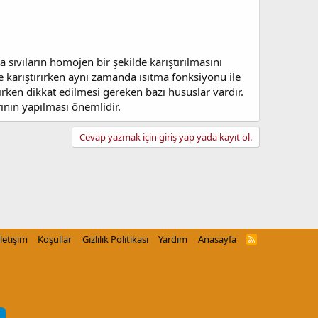
 sıvıların homojen bir şekilde karıştırılmasını
kilde karıştırırken aynı zamanda ısıtma fonksiyonu ile
nırken dikkat edilmesi gereken bazı hususlar vardır.
rının yapılması önemlidir.
Cevap yazmak için giriş yap yada kayıt ol.
İletişim
Koşullar
Gizlilik Politikası
Yardım
Anasayfa
R
S
S