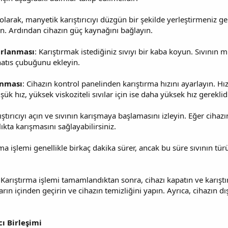
 olarak, manyetik karıştırıcıyı düzgün bir şekilde yerleştirmeniz g
n. Ardından cihazın güç kaynağını bağlayın.
zırlanması
: Karıştırmak istediğiniz sıvıyı bir kaba koyun. Sıvının m
knatıs çubuğunu ekleyin.
anması
: Cihazın kontrol panelinden karıştırma hızını ayarlayın. Hız,
üşük hız, yüksek viskoziteli sıvılar için ise daha yüksek hız gereklidi
rıştırıcıyı açın ve sıvının karışmaya başlamasını izleyin. Eğer cihaz
lıkta karışmasını sağlayabilirsiniz.
rma işlemi genellikle birkaç dakika sürer, ancak bu süre sıvının tür
 Karıştırma işlemi tamamlandıktan sonra, cihazı kapatın ve karıştı
arın içinden geçirin ve cihazın temizliğini yapın. Ayrıca, cihazın d
cı Birleşimi