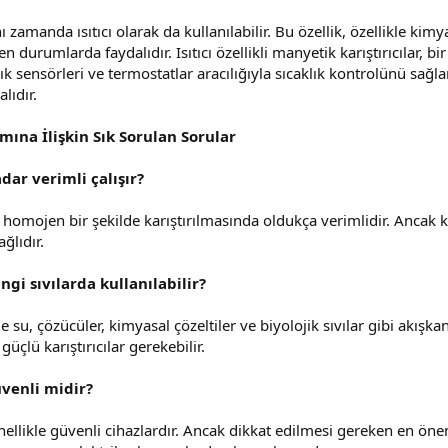
ı zamanda ısıtıcı olarak da kullanılabilir. Bu özellik, özellikle kimy
urumlarda faydalıdır. Isıtıcı özellikli manyetik karıştırıcılar, bir s
lık sensörleri ve termostatlar aracılığıyla sıcaklık kontrolünü sağlar
lıdır.
mına İlişkin Sık Sorulan Sorular
dar verimli çalışır?
rın homojen bir şekilde karıştırılmasında oldukça verimlidir. Ancak k
ğlıdır.
ngi sıvılarda kullanılabilir?
le su, çözücüler, kimyasal çözeltiler ve biyolojik sıvılar gibi akışka
çlü karıştırıcılar gerekebilir.
üvenli midir?
enellikle güvenli cihazlardır. Ancak dikkat edilmesi gereken en ön