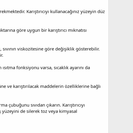
erekmektedir. Karıştırıcıyı kullanacağınız yüzeyin düz
iktarına göre uygun bir karıştırıcı mıknatısı
 sıvının viskozitesine göre değişiklik gösterebilir.
r.
ın ısıtma fonksiyonu varsa, sıcaklık ayarını da
üne ve karıştırılacak maddelerin özelliklerine bağlı
rma çubuğunu sıvıdan çıkarın. Karıştırıcıyı
ış yüzeyini de silerek toz veya kimyasal