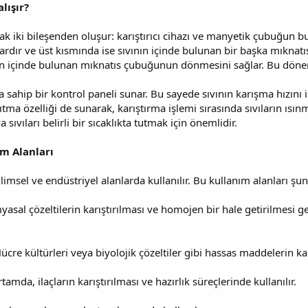
lışır?
rak iki bileşenden oluşur: karıştırıcı cihazı ve manyetik çubuğun bu
rdır ve üst kısmında ise sıvının içinde bulunan bir başka mıknatı
n içinde bulunan mıknatıs çubuğunun dönmesini sağlar. Bu dönen ha
ına sahip bir kontrol paneli sunar. Bu sayede sıvının karışma hızı
sıtma özelliği de sunarak, karıştırma işlemi sırasında sıvıların ısın
sıvıları belirli bir sıcaklıkta tutmak için önemlidir.
ım Alanları
bilimsel ve endüstriyel alanlarda kullanılır. Bu kullanım alanları şunl
myasal çözeltilerin karıştırılması ve homojen bir hale getirilmesi ger
Hücre kültürleri veya biyolojik çözeltiler gibi hassas maddelerin karı
ortamda, ilaçların karıştırılması ve hazırlık süreçlerinde kullanılır.