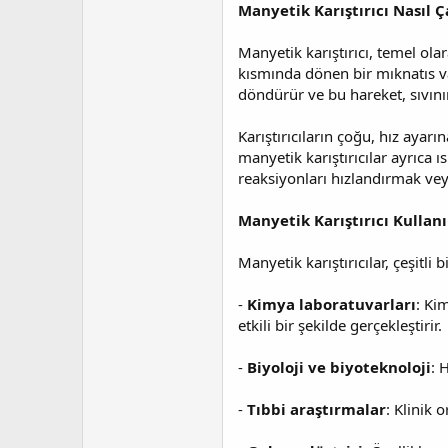
a
i
Manyetik Karıştırıcı Nasıl Ça
n
h
i
Manyetik karıştırıcı, temel ola
kısmında dönen bir mıknatıs va
döndürür ve bu hareket, sıvını
Karıştırıcıların çoğu, hız ayar
manyetik karıştırıcılar ayrıca ı
reaksiyonları hızlandırmak veya 
Manyetik Karıştırıcı Kullan
Manyetik karıştırıcılar, çeşitli 
-
Kimya laboratuvarları
: Ki
etkili bir şekilde gerçekleştirir.
-
Biyoloji ve biyoteknoloji
: 
-
Tıbbi araştırmalar
: Klinik 