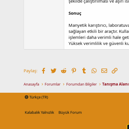
şekilde çalıştırılması ve aşırı 
Sonuç
Manyetik karıştırıcı, laboratuv
sağlayan etkili bir araçtır. Kul
işlemleri daha verimli hale get
Yüksek verimlilik ve güvenli k
Facebook
Twitter
Reddit
Pinterest
Tumblr
WhatsApp
E-posta
Link
Paylaş:
Anasayfa
Forumlar
Forumdan Bilgiler
Tanışma Alanı
Türkçe (TR)
Kalabalık Yalnızlık
Büyük Forum