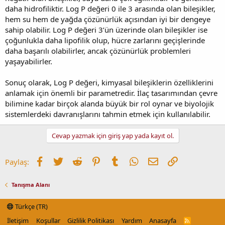
daha hidrofiliktir. Log P değeri 0 ile 3 arasında olan bileşikler,
hem su hem de yağda çözünürlük açısından iyi bir dengeye
sahip olabilir. Log P değeri 3’ün üzerinde olan bileşikler ise
çoğunlukla daha lipofilik olup, hücre zarlarını geçişlerinde
daha başarılı olabilirler, ancak çözünürlük problemleri
yaşayabilirler.
Sonuç olarak, Log P değeri, kimyasal bileşiklerin özelliklerini
anlamak için önemli bir parametredir. İlaç tasarımından çevre
bilimine kadar birçok alanda büyük bir rol oynar ve biyolojik
sistemlerdeki davranışlarını tahmin etmek için kullanılabilir.
Cevap yazmak için giriş yap yada kayıt ol.
Facebook
Twitter
Reddit
Pinterest
Tumblr
WhatsApp
E-posta
Link
Paylaş:
Tanışma Alanı
Türkçe (TR)
İletişim
Koşullar
Gizlilik Politikası
Yardım
Anasayfa
R