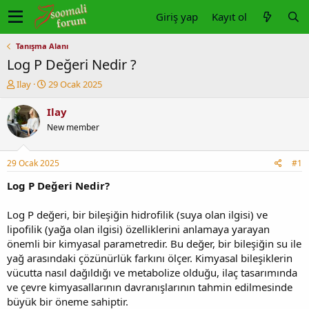
Giriş yap
Kayıt ol
Tanışma Alanı
Log P Değeri Nedir ?
K
B
Ilay
29 Ocak 2025
o
a
n
ş
Ilay
u
l
New member
y
a
u
n
b
g
29 Ocak 2025
#1
a
ı
ş
ç
Log P Değeri Nedir?
l
t
a
a
Log P değeri, bir bileşiğin hidrofilik (suya olan ilgisi) ve
t
r
lipofilik (yağa olan ilgisi) özelliklerini anlamaya yarayan
a
i
önemli bir kimyasal parametredir. Bu değer, bir bileşiğin su ile
n
h
yağ arasındaki çözünürlük farkını ölçer. Kimyasal bileşiklerin
i
vücutta nasıl dağıldığı ve metabolize olduğu, ilaç tasarımında
ve çevre kimyasallarının davranışlarının tahmin edilmesinde
büyük bir öneme sahiptir.