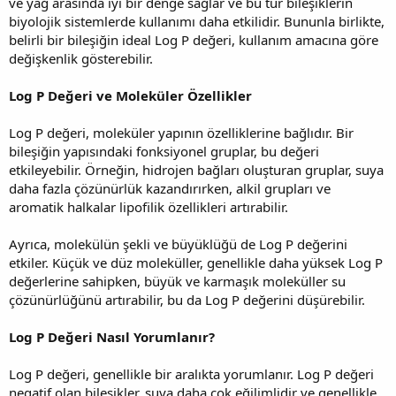
ve yağ arasında iyi bir denge sağlar ve bu tür bileşiklerin
biyolojik sistemlerde kullanımı daha etkilidir. Bununla birlikte,
belirli bir bileşiğin ideal Log P değeri, kullanım amacına göre
değişkenlik gösterebilir.
Log P Değeri ve Moleküler Özellikler
Log P değeri, moleküler yapının özelliklerine bağlıdır. Bir
bileşiğin yapısındaki fonksiyonel gruplar, bu değeri
etkileyebilir. Örneğin, hidrojen bağları oluşturan gruplar, suya
daha fazla çözünürlük kazandırırken, alkil grupları ve
aromatik halkalar lipofilik özellikleri artırabilir.
Ayrıca, molekülün şekli ve büyüklüğü de Log P değerini
etkiler. Küçük ve düz moleküller, genellikle daha yüksek Log P
değerlerine sahipken, büyük ve karmaşık moleküller su
çözünürlüğünü artırabilir, bu da Log P değerini düşürebilir.
Log P Değeri Nasıl Yorumlanır?
Log P değeri, genellikle bir aralıkta yorumlanır. Log P değeri
negatif olan bileşikler, suya daha çok eğilimlidir ve genellikle