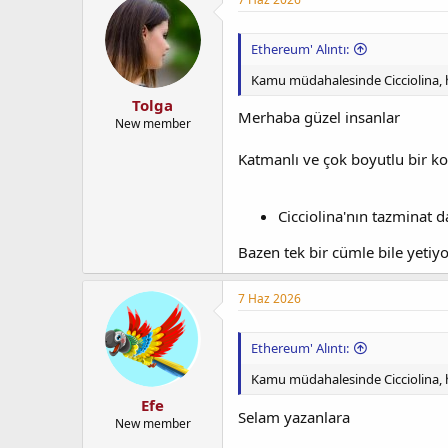
a
i
n
h
i
Ethereum' Alıntı:
Kamu müdahalesinde Cicciolina, hi
Tolga
Merhaba güzel insanlar
New member
Katmanlı ve çok boyutlu bir 
Cicciolina'nın tazminat dav
Bazen tek bir cümle bile yetiy
7 Haz 2026
Ethereum' Alıntı:
Kamu müdahalesinde Cicciolina, hi
Efe
Selam yazanlara
New member