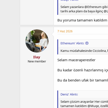
Selam yazanlara @Ethereum gibi iç
tarihi arka planı da baya ilginç @L
Bu yoruma tamamen katıldı
7 Haz 2026
Ethereum' Alıntı:
Kamu müdahalesinde Cicciolina, hi
Ilay
Selam maceraperestler
New member
Bu kadar özenli hazırlanmış iç
Bu da benden ufak bir tamamlay
Deniz' Alıntı:
Selam çözüm arayanlar Her cümle 
tamamen katıldım @Muqe, özelli