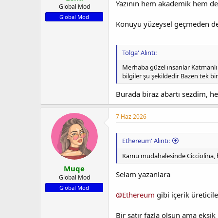
Yazının hem akademik hem de
Global Mod
Global Mod
Konuyu yüzeysel geçmeden der
Tolga' Alıntı:
Merhaba güzel insanlar Katmanlı 
bilgiler şu şekildedir Bazen tek bi
Burada biraz abartı sezdim, h
7 Haz 2026
Ethereum' Alıntı:
Kamu müdahalesinde Cicciolina, hi
Muqe
Selam yazanlara
Global Mod
Global Mod
@Ethereum
gibi içerik üretici
Bir satır fazla olsun ama eksi