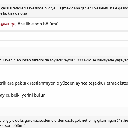
erik üreticileri sayesinde bilgiye ulaşmak daha güvenli ve keyifli hale geliy
eila, kısa da olsa
m
@Muqe
, özellikle son bölümü
kayenin en insan tarafını da söyledi: "Ayda 1.000 avro ile haysiyetle yaşaya
eriklere pek sık rastlanmıyor, o yüzden ayrıca teşekkür etmek ist
ıcı, belki yerini bulur
bilgiyle dolu; gereksiz süslemelerden uzak, çok net bir iş çıkarmışsın @Eth
kle son bölümü