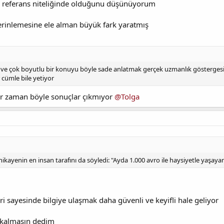
 referans niteliğinde olduğunu düşünüyorum
inlemesine ele alman büyük fark yaratmış
ve çok boyutlu bir konuyu böyle sade anlatmak gerçek uzmanlık göstergesi @E
r cümle bile yetiyor
er zaman böyle sonuçlar çıkmıyor
@Tolga
kayenin en insan tarafını da söyledi: "Ayda 1.000 avro ile haysiyetle yaşaya
leri sayesinde bilgiye ulaşmak daha güvenli ve keyifli hale geliyor
k kalmasın dedim