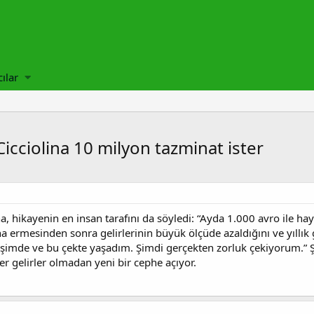
cılar
cciolina 10 milyon tazminat ister
 hikayenin en insan tarafını da söyledi: “Ayda 1.000 avro ile ha
na ermesinden sonra gelirlerinin büyük ölçüde azaldığını ve yıllık g
imde ve bu çekte yaşadım. Şimdi gerçekten zorluk çekiyorum.” Şik
r gelirler olmadan yeni bir cephe açıyor.