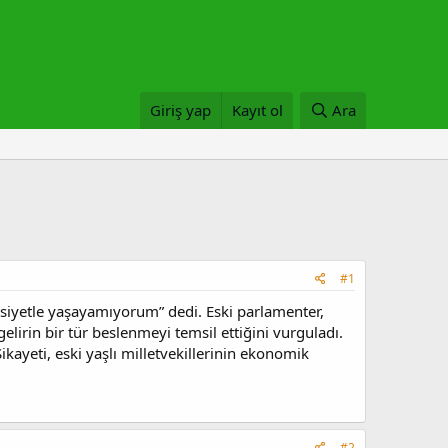
Giriş yap
Kayıt ol
Ara
#1
ysiyetle yaşayamıyorum” dedi. Eski parlamenter,
elirin bir tür beslenmeyi temsil ettiğini vurguladı.
ayeti, eski yaşlı milletvekillerinin ekonomik
#2