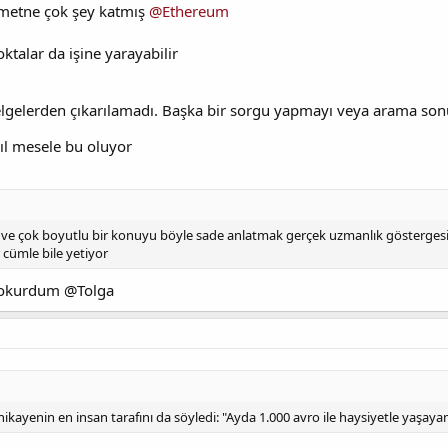
n metne çok şey katmış
@Ethereum
oktalar da işine yarayabilir
elgelerden çıkarılamadı. Başka bir sorgu yapmayı veya arama son
ıl mesele bu oluyor
ve çok boyutlu bir konuyu böyle sade anlatmak gerçek uzmanlık göstergesi @E
r cümle bile yetiyor
e okurdum @Tolga
kayenin en insan tarafını da söyledi: "Ayda 1.000 avro ile haysiyetle yaşaya