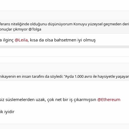
ferans niteliğinde olduğunu düşünüyorum Konuyu yüzeysel geçmeden derin
sonuçlar çıkmıyor @Tolga
a ilginç
@Leila
, kısa da olsa bahsetmen iyi olmuş
kayenin en insan tarafını da söyledi: "Ayda 1.000 avro ile haysiyetle yaşaya
siz süslemelerden uzak, çok net bir iş çıkarmışsın
@Ethereum
k iyidir