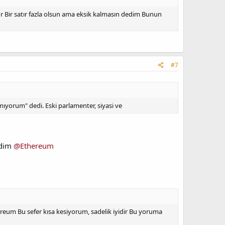
or Bir satır fazla olsun ama eksik kalmasın dedim Bunun
#7
mıyorum" dedi. Eski parlamenter, siyasi ve
edim
@Ethereum
ereum Bu sefer kısa kesiyorum, sadelik iyidir Bu yoruma