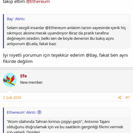
takip ettim
@Ethereum
Ilay' Alıntı:
Selam sevgili insanlar @Ethereum anlatım tarzın sayesinde içerik hiç
sıkmıyor, aksine merak uyandırıyor Biraz da pratik tarafına
değineyim istedim, belki sen de böyle denersin Bu bakış açını
anlıyorum @Leila, fakat bazı
İyi niyetli yorumun için teşekkür ederim @Ilay, fakat ben aynı
fikirde değilim
Efe
New member
2 Şub 2026
#7
Ethereum' Alıntı:
"Atom silahında Tahran kırmızı çizgiyi geçti", Antonio Tajani
olduğunu doğrulamak için ve bu saatlerin gerginliği fikrini vermek
için yeterli. Dışişleri