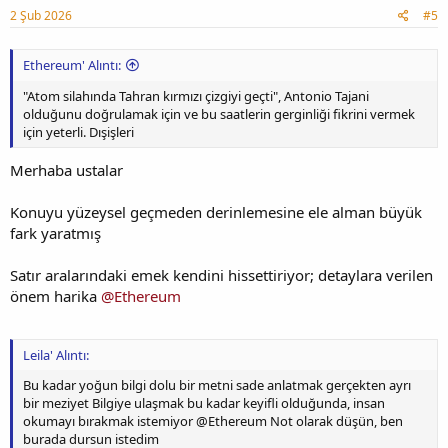
2 Şub 2026
#5
Ethereum' Alıntı:
"Atom silahında Tahran kırmızı çizgiyi geçti", Antonio Tajani
olduğunu doğrulamak için ve bu saatlerin gerginliği fikrini vermek
için yeterli. Dışişleri
Merhaba ustalar
Konuyu yüzeysel geçmeden derinlemesine ele alman büyük
fark yaratmış
Satır aralarındaki emek kendini hissettiriyor; detaylara verilen
önem harika
@Ethereum
Leila' Alıntı:
Bu kadar yoğun bilgi dolu bir metni sade anlatmak gerçekten ayrı
bir meziyet Bilgiye ulaşmak bu kadar keyifli olduğunda, insan
okumayı bırakmak istemiyor @Ethereum Not olarak düşün, ben
burada dursun istedim