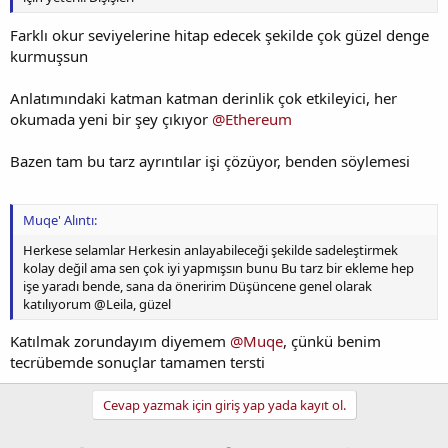
Farklı okur seviyelerine hitap edecek şekilde çok güzel denge
kurmuşsun
Anlatımındaki katman katman derinlik çok etkileyici, her
okumada yeni bir şey çıkıyor
@Ethereum
Bazen tam bu tarz ayrıntılar işi çözüyor, benden söylemesi
Muqe' Alıntı:
Herkese selamlar Herkesin anlayabileceği şekilde sadeleştirmek
kolay değil ama sen çok iyi yapmışsın bunu Bu tarz bir ekleme hep
işe yaradı bende, sana da öneririm Düşüncene genel olarak
katılıyorum @Leila, güzel
Katılmak zorundayım diyemem
@Muqe
, çünkü benim
tecrübemde sonuçlar tamamen tersti
Cevap yazmak için giriş yap yada kayıt ol.