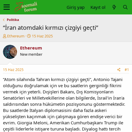
Giriş yap
Kayıt ol
Politika
“İran atomdaki kırmızı çizgiyi geçti”
K
B
Ethereum
15 Haz 2025
o
a
n
ş
Ethereum
u
l
New member
y
a
u
n
b
g
15 Haz 2025
#1
a
ı
ş
ç
“Atom silahında Tahran kırmızı çizgiyi geçti”, Antonio Tajani
l
t
olduğunu doğrulamak için ve bu saatlerin gerginliği fikrini
a
a
vermek için yeterli. Dışişleri Bakanı, Dış Komisyonların
t
r
Senatörleri ve Milletvekillerine olan bilgilerde, İsrail'in İran'a
a
i
saldırısından sonra hükümetin pozisyonunu göstermektedir.
n
h
Bu saatlerde İtalyan diplomasisini daha fazla askeri
i
yükselişten kaçınmak için çalışmaya gören endişe verici bir
evrim. Giorgia Meloni, Amerikan Cumhurbaşkanı Trump ile
çeşitli liderlerle istişare turuna başladı. Diyalog hattı tercih