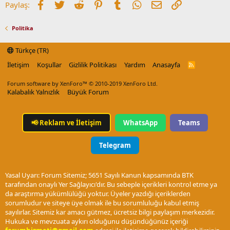
Facebook
Twitter
Reddit
Pinterest
Tumblr
WhatsApp
E-posta
Link
Paylaş:
Politika
Türkçe (TR)
İletişim
Koşullar
Gizlilik Politikası
Yardım
Anasayfa
R
S
S
Forum software by XenForo™
© 2010-2019 XenForo Ltd.
Kalabalık Yalnızlık
Büyük Forum
📢
Reklam ve İletişim
WhatsApp
Teams
Telegram
Yasal Uyarı: Forum Sitemiz; 5651 Sayılı Kanun kapsamında BTK
tarafından onaylı Yer Sağlayıcı'dır. Bu sebeple içerikleri kontrol etme ya
da araştırma yükümlülüğü yoktur. Üyeler yazdığı içeriklerden
sorumludur ve siteye üye olmak ile bu sorumluluğu kabul etmiş
sayılırlar. Sitemiz kar amacı gütmez, ücretsiz bilgi paylaşım merkezidir.
Hukuka ve mevzuata aykırı olduğunu düşündüğünüz içeriği