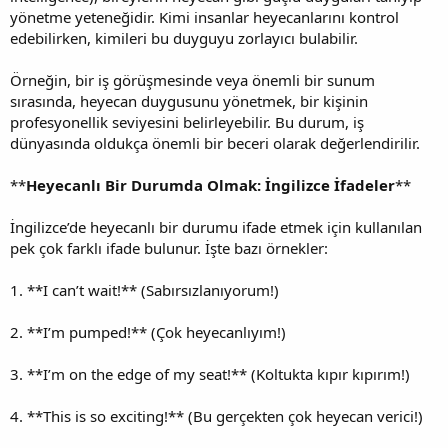
yönetme yeteneğidir. Kimi insanlar heyecanlarını kontrol
edebilirken, kimileri bu duyguyu zorlayıcı bulabilir.
Örneğin, bir iş görüşmesinde veya önemli bir sunum
sırasında, heyecan duygusunu yönetmek, bir kişinin
profesyonellik seviyesini belirleyebilir. Bu durum, iş
dünyasında oldukça önemli bir beceri olarak değerlendirilir.
**
Heyecanlı Bir Durumda Olmak: İngilizce İfadeler
**
İngilizce’de heyecanlı bir durumu ifade etmek için kullanılan
pek çok farklı ifade bulunur. İşte bazı örnekler:
1. **I can’t wait!** (Sabırsızlanıyorum!)
2. **I’m pumped!** (Çok heyecanlıyım!)
3. **I’m on the edge of my seat!** (Koltukta kıpır kıpırım!)
4. **This is so exciting!** (Bu gerçekten çok heyecan verici!)