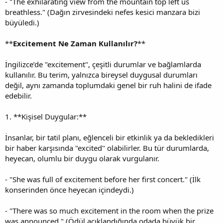
- "The exhilarating view from the mountain top left us
breathless." (Dağın zirvesindeki nefes kesici manzara bizi
büyüledi.)
**
Excitement Ne Zaman Kullanılır?
**
İngilizce’de "excitement", çeşitli durumlar ve bağlamlarda
kullanılır. Bu terim, yalnızca bireysel duygusal durumları
değil, aynı zamanda toplumdaki genel bir ruh halini de ifade
edebilir.
1. **Kişisel Duygular:**
İnsanlar, bir tatil planı, eğlenceli bir etkinlik ya da bekledikleri
bir haber karşısında "excited" olabilirler. Bu tür durumlarda,
heyecan, olumlu bir duygu olarak vurgulanır.
- "She was full of excitement before her first concert." (İlk
konserinden önce heyecan içindeydi.)
- "There was so much excitement in the room when the prize
was announced." (Ödül açıklandığında odada büyük bir