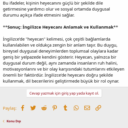
Bu ifadeler, kişinin heyecanını güçlü bir şekilde dile
getirmesine yardımcı olur ve sosyal ortamda duygusal
durumu açıkça ifade etmesini sağlar.
**
Sonuç: İngilizce Heyecanı Anlamak ve Kullanmak
**
İngilizce’de "heyecan" kelimesi, çok çeşitli bağlamlarda
kullanılabilen ve oldukça zengin bir anlam taşır. Bu duygu,
bireysel duygusal deneyimlerden toplumsal olaylara kadar
geniş bir yelpazede kendini gösterir. Heyecan, yalnızca bir
duygusal durum değil, aynı zamanda insanların ruh halini,
motivasyonlarını ve bir olay karşısındaki tutumlarını etkileyen
önemli bir faktördür. İngilizce’de heyecanı doğru şekilde
kullanmak, dil becerilerini geliştirmede büyük bir rol oynar.
Cevap yazmak için giriş yap yada kayıt ol.
Facebook
Twitter
Reddit
Pinterest
Tumblr
WhatsApp
E-posta
Link
Paylaş:
Konu Dışı