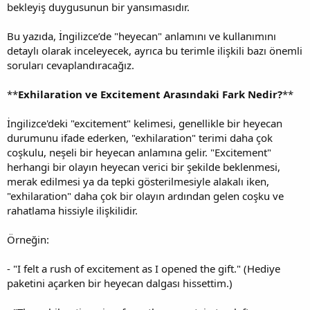
bekleyiş duygusunun bir yansımasıdır.
Bu yazıda, İngilizce’de "heyecan" anlamını ve kullanımını
detaylı olarak inceleyecek, ayrıca bu terimle ilişkili bazı önemli
soruları cevaplandıracağız.
**
Exhilaration ve Excitement Arasındaki Fark Nedir?
**
İngilizce'deki "excitement" kelimesi, genellikle bir heyecan
durumunu ifade ederken, "exhilaration" terimi daha çok
coşkulu, neşeli bir heyecan anlamına gelir. "Excitement"
herhangi bir olayın heyecan verici bir şekilde beklenmesi,
merak edilmesi ya da tepki gösterilmesiyle alakalı iken,
"exhilaration" daha çok bir olayın ardından gelen coşku ve
rahatlama hissiyle ilişkilidir.
Örneğin:
- "I felt a rush of excitement as I opened the gift." (Hediye
paketini açarken bir heyecan dalgası hissettim.)