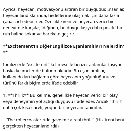
Ayrıca, heyecan, motivasyonu artıran bir duygudur. İnsanlar,
heyecanlandıklarında, hedeflerine ulaşmak için daha fazla
çaba sarf edebilirler. Özellikle yeni ve heyecan verici bir
deneyimle karşılaşıldığında, bu duygu kişiyi daha pozitif bir
ruh haline sokar ve harekete geçirir.
**
Excitement’ın Diğer İngilizce Eşanlamlıları Nelerdir?
**
İngilizce’de "excitemnt" kelimesi ile benzer anlamlar taşıyan
başka kelimeler de bulunmaktadır. Bu eşanlamlılar,
kullanıldıkları bağlama göre heyecanın yoğunluğunu ve
türünü farklı biçimlerde ifade edebilir.
1. **Thrill:** Bu kelime, genellikle heyecan verici bir olay
veya deneyimin yol açtığı duyguyu ifade eder. Ancak "thrill"
daha çok kısa süreli, yoğun bir heyecanı tanımlar.
- "The rollercoaster ride gave me a real thrill!" (Hız treni beni
gerçekten heyecanlandırdı!)