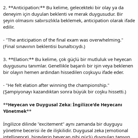
2. **Anticipation:** Bu kelime, gelecekteki bir olay ya da
deneyim için duyulan beklenti ve merak duygusudur. Bir
şeyin olmasını sabırsızlıkla beklemek, anticipation olarak ifade
edilir.
- "The anticipation of the final exam was overwhelming."
(Final sınavının beklentisi bunaltıcıydı.)
3. **Elation:** Bu kelime, çok güçlü bir mutluluk ve heyecan
duygusunu tanımlar. Genellikle başarılı bir işin veya beklenen
bir olayın hemen ardından hissedilen coşkuyu ifade eder.
- "He felt elation after winning the championship."
(Şampiyonayı kazandıktan sonra büyük bir coşku hissetti.)
**
Heyecan ve Duygusal Zeka: İngilizce'de Heyecanı
Yönetmek
**
İngilizce dilinde "excitement" aynı zamanda bir duyguyu
yönetme becerisi ile de ilişkilidir. Duygusal zeka (emotional
intelligence), bireylerin heyecan gibi güçlü duyguları tanıyıp