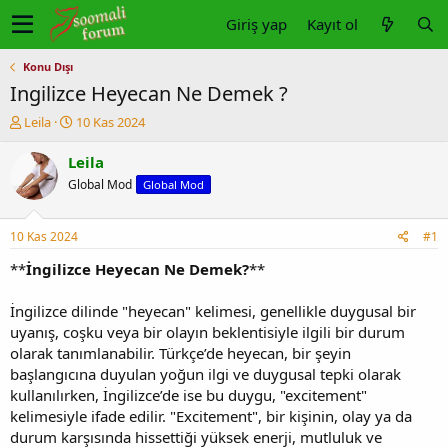
Giriş yap
Kayıt ol
Konu Dışı
Ingilizce Heyecan Ne Demek ?
K
B
Leila
10 Kas 2024
o
a
n
ş
Leila
u
l
Global Mod
Global Mod
y
a
u
n
b
g
10 Kas 2024
#1
a
ı
ş
ç
**
İngilizce Heyecan Ne Demek?
**
l
t
a
a
İngilizce dilinde "heyecan" kelimesi, genellikle duygusal bir
t
r
uyanış, coşku veya bir olayın beklentisiyle ilgili bir durum
a
i
olarak tanımlanabilir. Türkçe’de heyecan, bir şeyin
n
h
başlangıcına duyulan yoğun ilgi ve duygusal tepki olarak
i
kullanılırken, İngilizce’de ise bu duygu, "excitement"
kelimesiyle ifade edilir. "Excitement", bir kişinin, olay ya da
durum karşısında hissettiği yüksek enerji, mutluluk ve