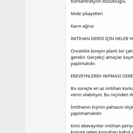
Konsantrasyon bozukluğıu
Mide şikayetleri
Karın ağrısı
İMTİHAN DERDİ İÇİN NELER Y
Öncelikle bireyin planlı bir ça
gerekir. Gerçekçi amaçlar koym
yapılmalıdır.
EBEVEYNLERİN YAPMASI GERE
Bu süreçte en az imtihan korku
verici olabiliyor. Bu niçinden d
İmtihanın kişinin pahasını ölç
yapılmamalıdır.
Kimi ebeveynler imtihan periyod
konuta gelen konukları kabul 