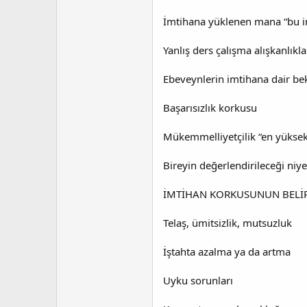
a
i
n
h
İmtihana yüklenen mana “bu i
i
Yanlış ders çalışma alışkanlıkla
Ebeveynlerin imtihana dair bek
Başarısızlık korkusu
Mükemmelliyetçilik “en yükse
Bireyin değerlendirileceği niye
İMTİHAN KORKUSUNUN BELİR
Telaş, ümitsizlik, mutsuzluk
İştahta azalma ya da artma
Uyku sorunları