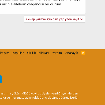
 niçinle ailelerin olağandışı bir durum
Cevap yazmak için giriş yap yada kayıt ol.
İletişim
Koşullar
Gizlilik Politikası
Yardım
Anasayfa
R
S
S
araştırma yükümlülüğü yoktur. Üyeler yazdığı içeriklerden
 Hukuka ve mevzuata aykırı olduğunu düşündüğünüz içeriği