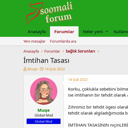
Anasayfa
Forumlar
Neler yeni
Kullanı
Yeni mesajlar
Forumlarda ara
Anasayfa
Forumlar
Sağlık Sorunları
İmtihan Tasası
K
B
Muqe
14 Şub 2022
o
a
n
ş
14 Şub 2022
u
l
Korku, çoklukla sebebini bilme
y
a
u
n
ise imtihanın bir tehdit olarak
b
g
a
ı
Zihnimiz bir tehdit ögesi olara
Muqe
ş
ç
tehdit olarak algıladığımızda b
l
t
Global Mod
a
a
Global Mod
İMTİHAN TASASININ niçinLER
t
r