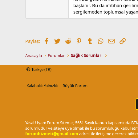
başlanır. Bu da imtihan gerilim
sergilemeden toplumsal yaşant
Facebook
Twitter
Reddit
Pinterest
Tumblr
WhatsApp
E-posta
Link
Paylaş:
Anasayfa
Forumlar
Sağlık Sorunları
Türkçe (TR)
Kalabalık Yalnızlık
Büyük Forum
Yasal Uyarı: Forum Sitemiz; 5651 Sayılı Kanun kapsamında BTK t
sorumludur ve siteye üye olmak ile bu sorumluluğu kabul etmi
forumhizmeti@gmail.com
adresi ile iletişime geçerek bildireb