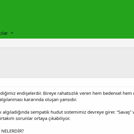
cılar
diğimiz endişelerdir. Bireye rahatsızlık veren hem bedensel hem 
 algılanması kararında oluşan yansıdır.
k algıladığında sempatik hudut sistemimiz devreye girer. “Savaş” v
irtakım sorunlar ortaya çıkabiliyor.
İ NELERDİR?