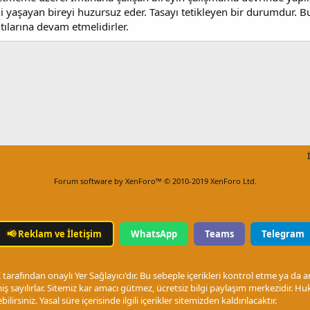
i yaşayan bireyi huzursuz eder. Tasayı tetikleyen bir durumdur. Bu
ılarına devam etmelidirler.
Forum software by XenForo™
© 2010-2019 XenForo Ltd.
📢
Reklam ve İletişim
WhatsApp
Teams
Telegram
arafından onaylı Yer Sağlayıcı'dır. Bu sebeple içerikleri kontrol etme ya da 
ş sayılırlar. Sitemiz kar amacı gütmez, ücretsiz bilgi paylaşım merkezidir.
ilirsiniz. Yasal süre içerisinde ilgili içerikler sitemizden kaldırılacaktır.