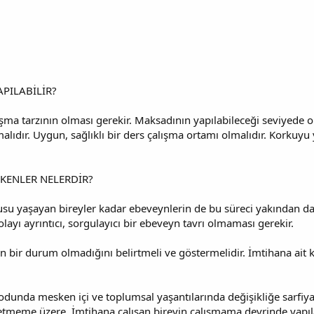
APILABİLİR?
lışma tarzının olması gerekir. Maksadının yapılabileceği seviyede 
alıdır. Uygun, sağlıklı bir ders çalışma ortamı olmalıdır. Korku
KENLER NELERDİR?
su yaşayan bireyler kadar ebeveynlerin de bu süreci yakından dah
olayı ayrıntıcı, sorgulayıcı bir ebeveyn tavrı olmaması gerekir.
en bir durum olmadığını belirtmeli ve göstermelidir. İmtihana ai
unda mesken içi ve toplumsal yaşantılarında değişikliğe sarfiyatla
etmeme üzere. İmtihana çalışan bireyin çalışmama devrinde yapıl