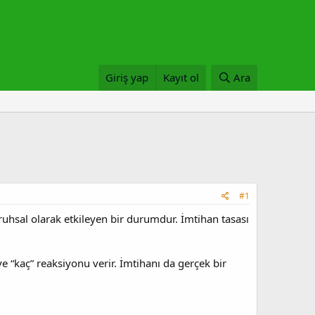
Giriş yap
Kayıt ol
Ara
#1
ruhsal olarak etkileyen bir durumdur. İmtihan tasası
e “kaç” reaksiyonu verir. İmtihanı da gerçek bir