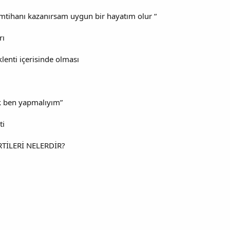
mtihanı kazanırsam uygun bir hayatım olur “
rı
lenti içerisinde olması
k ben yapmalıyım”
ti
TİLERİ NELERDİR?