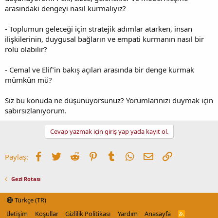
arasındaki dengeyi nasıl kurmalıyız?
- Toplumun geleceği için stratejik adımlar atarken, insan
ilişkilerinin, duygusal bağların ve empati kurmanın nasıl bir
rolü olabilir?
- Cemal ve Elif’in bakış açıları arasında bir denge kurmak
mümkün mü?
Siz bu konuda ne düşünüyorsunuz? Yorumlarınızı duymak için
sabırsızlanıyorum.
Cevap yazmak için giriş yap yada kayıt ol.
Facebook
Twitter
Reddit
Pinterest
Tumblr
WhatsApp
E-posta
Link
Paylaş:
Gezi Rotası
Türkçe (TR)
İletişim
Koşullar
Gizlilik Politikası
Yardım
Anasayfa
R