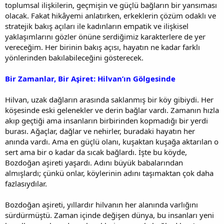
toplumsal ilişkilerin, geçmişin ve güçlü bağların bir yansıması
olacak. Fakat hikâyemi anlatırken, erkeklerin çözüm odaklı ve
stratejik bakış açıları ile kadınların empatik ve ilişkisel
yaklaşımlarını gözler önüne serdiğimiz karakterlere de yer
vereceğim. Her birinin bakış açısı, hayatın ne kadar farklı
yönlerinden bakılabileceğini gösterecek.
Bir Zamanlar, Bir Aşiret: Hilvan’ın Gölgesinde
Hilvan, uzak dağların arasında saklanmış bir köy gibiydi. Her
köşesinde eski gelenekler ve derin bağlar vardı. Zamanın hızla
akıp geçtiği ama insanların birbirinden kopmadığı bir yerdi
burası. Ağaçlar, dağlar ve nehirler, buradaki hayatın her
anında vardı. Ama en güçlü olanı, kuşaktan kuşağa aktarılan o
sert ama bir o kadar da sıcak bağlardı. İşte bu köyde,
Bozdoğan aşireti yaşardı. Adını büyük babalarından
almışlardı; çünkü onlar, köylerinin adını taşımaktan çok daha
fazlasıydılar.
Bozdoğan aşireti, yıllardır hilvanın her alanında varlığını
sürdürmüştü. Zaman içinde değişen dünya, bu insanları yeni