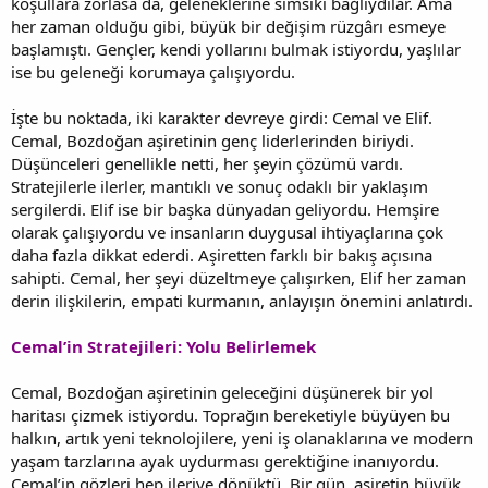
koşullara zorlasa da, geleneklerine sımsıkı bağlıydılar. Ama
her zaman olduğu gibi, büyük bir değişim rüzgârı esmeye
başlamıştı. Gençler, kendi yollarını bulmak istiyordu, yaşlılar
ise bu geleneği korumaya çalışıyordu.
İşte bu noktada, iki karakter devreye girdi: Cemal ve Elif.
Cemal, Bozdoğan aşiretinin genç liderlerinden biriydi.
Düşünceleri genellikle netti, her şeyin çözümü vardı.
Stratejilerle ilerler, mantıklı ve sonuç odaklı bir yaklaşım
sergilerdi. Elif ise bir başka dünyadan geliyordu. Hemşire
olarak çalışıyordu ve insanların duygusal ihtiyaçlarına çok
daha fazla dikkat ederdi. Aşiretten farklı bir bakış açısına
sahipti. Cemal, her şeyi düzeltmeye çalışırken, Elif her zaman
derin ilişkilerin, empati kurmanın, anlayışın önemini anlatırdı.
Cemal’in Stratejileri: Yolu Belirlemek
Cemal, Bozdoğan aşiretinin geleceğini düşünerek bir yol
haritası çizmek istiyordu. Toprağın bereketiyle büyüyen bu
halkın, artık yeni teknolojilere, yeni iş olanaklarına ve modern
yaşam tarzlarına ayak uydurması gerektiğine inanıyordu.
Cemal’in gözleri hep ileriye dönüktü. Bir gün, aşiretin büyük