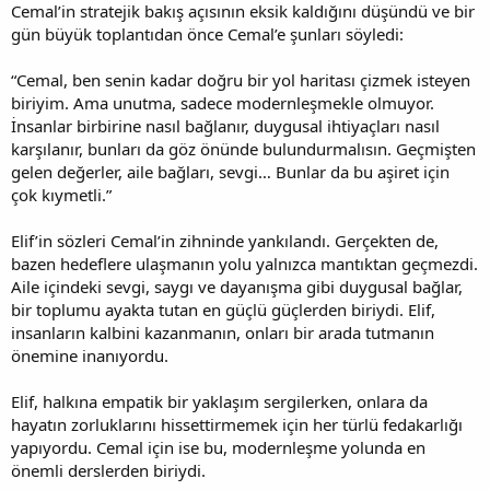
Cemal’in stratejik bakış açısının eksik kaldığını düşündü ve bir
gün büyük toplantıdan önce Cemal’e şunları söyledi:
“Cemal, ben senin kadar doğru bir yol haritası çizmek isteyen
biriyim. Ama unutma, sadece modernleşmekle olmuyor.
İnsanlar birbirine nasıl bağlanır, duygusal ihtiyaçları nasıl
karşılanır, bunları da göz önünde bulundurmalısın. Geçmişten
gelen değerler, aile bağları, sevgi… Bunlar da bu aşiret için
çok kıymetli.”
Elif’in sözleri Cemal’in zihninde yankılandı. Gerçekten de,
bazen hedeflere ulaşmanın yolu yalnızca mantıktan geçmezdi.
Aile içindeki sevgi, saygı ve dayanışma gibi duygusal bağlar,
bir toplumu ayakta tutan en güçlü güçlerden biriydi. Elif,
insanların kalbini kazanmanın, onları bir arada tutmanın
önemine inanıyordu.
Elif, halkına empatik bir yaklaşım sergilerken, onlara da
hayatın zorluklarını hissettirmemek için her türlü fedakarlığı
yapıyordu. Cemal için ise bu, modernleşme yolunda en
önemli derslerden biriydi.