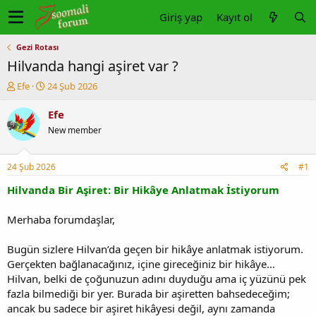
Giriş yap
Kayıt ol
Gezi Rotası
Hilvanda hangi aşiret var ?
K
B
Efe
24 Şub 2026
o
a
n
ş
Efe
u
l
New member
y
a
u
n
b
g
24 Şub 2026
#1
a
ı
ş
ç
Hilvanda Bir Aşiret: Bir Hikâye Anlatmak İstiyorum
l
t
a
a
Merhaba forumdaşlar,
t
r
a
i
Bugün sizlere Hilvan’da geçen bir hikâye anlatmak istiyorum.
n
h
Gerçekten bağlanacağınız, içine gireceğiniz bir hikâye…
i
Hilvan, belki de çoğunuzun adını duyduğu ama iç yüzünü pek
fazla bilmediği bir yer. Burada bir aşiretten bahsedeceğim;
ancak bu sadece bir aşiret hikâyesi değil, aynı zamanda