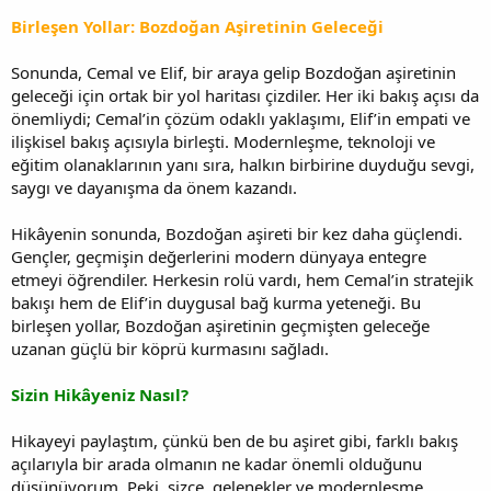
Birleşen Yollar: Bozdoğan Aşiretinin Geleceği
Sonunda, Cemal ve Elif, bir araya gelip Bozdoğan aşiretinin
geleceği için ortak bir yol haritası çizdiler. Her iki bakış açısı da
önemliydi; Cemal’in çözüm odaklı yaklaşımı, Elif’in empati ve
ilişkisel bakış açısıyla birleşti. Modernleşme, teknoloji ve
eğitim olanaklarının yanı sıra, halkın birbirine duyduğu sevgi,
saygı ve dayanışma da önem kazandı.
Hikâyenin sonunda, Bozdoğan aşireti bir kez daha güçlendi.
Gençler, geçmişin değerlerini modern dünyaya entegre
etmeyi öğrendiler. Herkesin rolü vardı, hem Cemal’in stratejik
bakışı hem de Elif’in duygusal bağ kurma yeteneği. Bu
birleşen yollar, Bozdoğan aşiretinin geçmişten geleceğe
uzanan güçlü bir köprü kurmasını sağladı.
Sizin Hikâyeniz Nasıl?
Hikayeyi paylaştım, çünkü ben de bu aşiret gibi, farklı bakış
açılarıyla bir arada olmanın ne kadar önemli olduğunu
düşünüyorum. Peki, sizce, gelenekler ve modernleşme