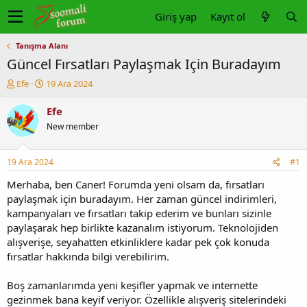
Giriş yap
Kayıt ol
Tanışma Alanı
Güncel Fırsatları Paylaşmak Için Buradayım
K
B
Efe
19 Ara 2024
o
a
n
ş
Efe
u
l
New member
y
a
u
n
b
g
19 Ara 2024
#1
a
ı
ş
ç
Merhaba, ben Caner! Forumda yeni olsam da, fırsatları
l
t
paylaşmak için buradayım. Her zaman güncel indirimleri,
a
a
kampanyaları ve fırsatları takip ederim ve bunları sizinle
t
r
paylaşarak hep birlikte kazanalım istiyorum. Teknolojiden
a
i
alışverişe, seyahatten etkinliklere kadar pek çok konuda
n
h
fırsatlar hakkında bilgi verebilirim.
i
Boş zamanlarımda yeni keşifler yapmak ve internette
gezinmek bana keyif veriyor. Özellikle alışveriş sitelerindeki