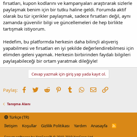
fırsatları, kupon kodlarını ve kampanyaları araştırarak sizlerle
paylaşmak benim için bir tutku haline geldi. Forumda aktif
olarak bu tür içerikler paylaşmak, sadece fırsatları değil, aynı
zamanda güvenilir bilgi ve güncellemeleri de hep birlikte
tartışmak istiyorum.
Hedefim, bu platformda herkesin daha bilinçli alışveriş
yapabilmesi ve fırsatları en iyi şekilde değerlendirebilmesi için
elimden geleni yapmak. Herkesin birbirinden faydalı bilgileri
paylaşabileceği bir ortam yaratmak dileğiyle!
Cevap yazmak için giriş yap yada kayıt ol.
Facebook
Twitter
Reddit
Pinterest
Tumblr
WhatsApp
E-posta
Link
Paylaş:
Tanışma Alanı
Türkçe (TR)
İletişim
Koşullar
Gizlilik Politikası
Yardım
Anasayfa
R
S
S
Forum software by XenForo™
© 2010-2019 XenForo Ltd.