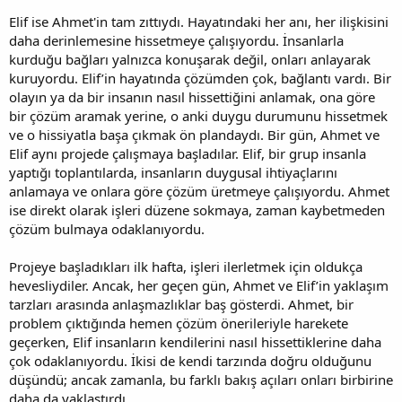
Elif ise Ahmet'in tam zıttıydı. Hayatındaki her anı, her ilişkisini
daha derinlemesine hissetmeye çalışıyordu. İnsanlarla
kurduğu bağları yalnızca konuşarak değil, onları anlayarak
kuruyordu. Elif’in hayatında çözümden çok, bağlantı vardı. Bir
olayın ya da bir insanın nasıl hissettiğini anlamak, ona göre
bir çözüm aramak yerine, o anki duygu durumunu hissetmek
ve o hissiyatla başa çıkmak ön plandaydı. Bir gün, Ahmet ve
Elif aynı projede çalışmaya başladılar. Elif, bir grup insanla
yaptığı toplantılarda, insanların duygusal ihtiyaçlarını
anlamaya ve onlara göre çözüm üretmeye çalışıyordu. Ahmet
ise direkt olarak işleri düzene sokmaya, zaman kaybetmeden
çözüm bulmaya odaklanıyordu.
Projeye başladıkları ilk hafta, işleri ilerletmek için oldukça
hevesliydiler. Ancak, her geçen gün, Ahmet ve Elif’in yaklaşım
tarzları arasında anlaşmazlıklar baş gösterdi. Ahmet, bir
problem çıktığında hemen çözüm önerileriyle harekete
geçerken, Elif insanların kendilerini nasıl hissettiklerine daha
çok odaklanıyordu. İkisi de kendi tarzında doğru olduğunu
düşündü; ancak zamanla, bu farklı bakış açıları onları birbirine
daha da yaklaştırdı.