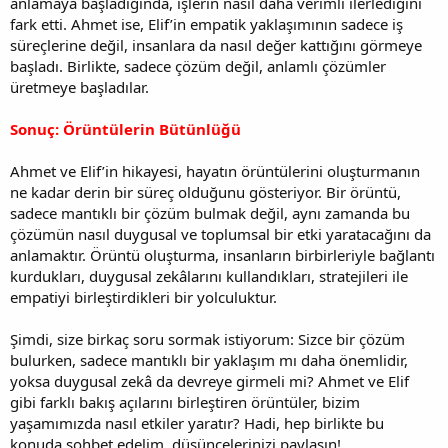
anlamaya başladığında, işlerin nasıl daha verimli ilerlediğini
fark etti. Ahmet ise, Elif’in empatik yaklaşımının sadece iş
süreçlerine değil, insanlara da nasıl değer kattığını görmeye
başladı. Birlikte, sadece çözüm değil, anlamlı çözümler
üretmeye başladılar.
Sonuç: Örüntülerin Bütünlüğü
Ahmet ve Elif’in hikayesi, hayatın örüntülerini oluşturmanın
ne kadar derin bir süreç olduğunu gösteriyor. Bir örüntü,
sadece mantıklı bir çözüm bulmak değil, aynı zamanda bu
çözümün nasıl duygusal ve toplumsal bir etki yaratacağını da
anlamaktır. Örüntü oluşturma, insanların birbirleriyle bağlantı
kurdukları, duygusal zekâlarını kullandıkları, stratejileri ile
empatiyi birleştirdikleri bir yolculuktur.
Şimdi, size birkaç soru sormak istiyorum: Sizce bir çözüm
bulurken, sadece mantıklı bir yaklaşım mı daha önemlidir,
yoksa duygusal zekâ da devreye girmeli mi? Ahmet ve Elif
gibi farklı bakış açılarını birleştiren örüntüler, bizim
yaşamımızda nasıl etkiler yaratır? Hadi, hep birlikte bu
konuda sohbet edelim, düşüncelerinizi paylaşın!