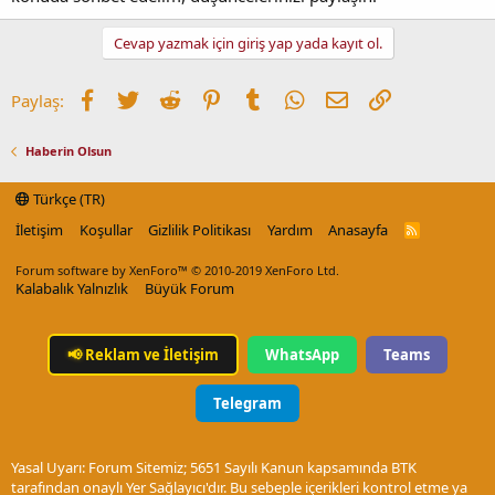
Cevap yazmak için giriş yap yada kayıt ol.
Facebook
Twitter
Reddit
Pinterest
Tumblr
WhatsApp
E-posta
Link
Paylaş:
Haberin Olsun
Türkçe (TR)
İletişim
Koşullar
Gizlilik Politikası
Yardım
Anasayfa
R
S
S
Forum software by XenForo™
© 2010-2019 XenForo Ltd.
Kalabalık Yalnızlık
Büyük Forum
📢
Reklam ve İletişim
WhatsApp
Teams
Telegram
Yasal Uyarı: Forum Sitemiz; 5651 Sayılı Kanun kapsamında BTK
tarafından onaylı Yer Sağlayıcı'dır. Bu sebeple içerikleri kontrol etme ya