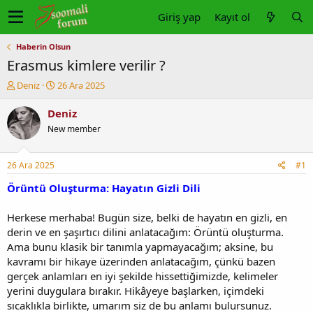
Giriş yap
Kayıt ol
Haberin Olsun
Erasmus kimlere verilir ?
K
B
Deniz
26 Ara 2025
o
a
n
ş
Deniz
u
l
New member
y
a
u
n
b
g
26 Ara 2025
#1
a
ı
ş
ç
Örüntü Oluşturma: Hayatın Gizli Dili
l
t
a
a
Herkese merhaba! Bugün size, belki de hayatın en gizli, en
t
r
derin ve en şaşırtıcı dilini anlatacağım: Örüntü oluşturma.
a
i
Ama bunu klasik bir tanımla yapmayacağım; aksine, bu
n
h
kavramı bir hikaye üzerinden anlatacağım, çünkü bazen
i
gerçek anlamları en iyi şekilde hissettiğimizde, kelimeler
yerini duygulara bırakır. Hikâyeye başlarken, içimdeki
sıcaklıkla birlikte, umarım siz de bu anlamı bulursunuz.