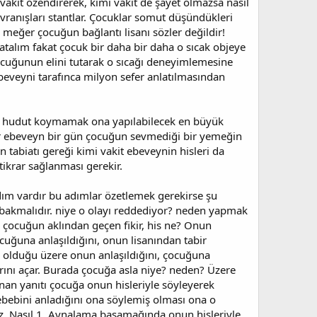
vakit özendirerek, kimi vakit de şayet olmazsa nasıl
avranışları stantlar. Çocuklar somut düşündükleri
 meğer çocuğun bağlantı lisanı sözler değildir!
talım fakat çocuk bir daha bir daha o sıcak objeye
cuğunun elini tutarak o sıcağı deneyimlemesine
beveyni tarafınca milyon sefer anlatılmasından
uğa hudut koymamak ona yapılabilecek en büyük
 Bir ebeveyn bir gün çocuğun sevmediği bir yemeğin
n tabiatı gereği kimi vakit ebeveynin hisleri da
ikrar sağlanması gerekir.
dım vardır bu adımlar özetlemek gerekirse şu
akmalıdır. niye o olayı reddediyor? neden yapmak
ki çocuğun aklından geçen fikir, his ne? Onun
uğuna anlaşıldığını, onun lisanından tabir
 olduğu üzere onun anlaşıldığını, çocuğuna
arını açar. Burada çocuğa asla niye? neden? Üzere
an yanıtı çocuğa onun hisleriyle söyleyerek
ebebini anladığını ona söylemiş olması ona o
 Nasıl 1. Aynalama basamağında onun hisleriyle