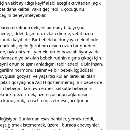
çin vakit ayırdığı keyif alabileceği aktiviteden (açık
daha kaliteli vakit geçirebilir, çocuğunu
eğini deneyimleyebilir.
baren etrafında gelişen bir epey bilgiyi şuur
bede, şiddet, taşınma, evlat edinme, vefat üzere
altında kayıtlıdır. Bir bebek bu dünyaya geldiğinde
bebek alışageldiği rutinin dışına uzun bir günden
inde, uyku nizamı, yemek tertibi bozulabiliyor ya da
amaz diye bakılan bebek rutinin dışına çıktığı için
ni onun telaşını anladığını tabir edebilir. Bir insan,
erilim hormonu salınır ve bir bebek içgüdüsel
gusal gözyaşı ve yaşartıcı kullanılarak akıtılan
 yapılan gözyaşında ACTH gözlenmemiş. Bir bebek de
veynin bebeğini konteyn etmesi şefkatle bebeğinin
e çekmek, gezdirmek, üzere çocuğun ağlamasını
la konuşarak, tensel temas etmesi çocuğunun
eğişiyor. Bunlardan esas bahisler, yemek reddi,
kreşe gitmek istememek, üzere.. burada ebeveynler,