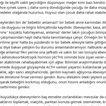
i ile keyifli vakit geçirdiğini düşünüyor. meğer kimi bazı kendisi i
hve içmek üzere..) daha sonra döndüğünde çocuğu ile daha müspet 
edeler olağanda huzursuz, huysuz olan çocuk daha rahat olabilec
eylerden biri de’ bebektir anlamaz!!’ bir bebek anne karnından iti
a duygusu ve bilgisi bilinçaltında kayıtlıdır. Ebeveynler, kaza, ar
smine ‘ küçüktü hatırlayamaz, anlamaz’ derler lakin çocuğun bilinç
a çalışmasından hayli daha fazla tanımlamaya çalışır. Örneğin bir 
ilime girer hatta bu yüzdendir ki bir bebek ailesiyle tatile gittiğ
z diye bakan yetişkin bu durumu anlamlandıramıyor. halbukiki anl
ğe anlamaz fikri yerine ona şefkatli ve sakin bir ses tonuyla ebevey
 adrenokoortikotropik hormon (ACTH) isminde bize ziyan veren g
tabilmek rahatlayabilmek için ağlar. Bilimsel araştırmalarda duy
celemede duygusal gözyaşında ACTH varken yaşartıcı kullanılarak
 ıslaklık, ağrı sancı ateş)haricinde, gerilim kaynaklı ağlıyorsa ebe
üle etmesine fırsat vermesi gerekir. Bunu dikkatini öteki şeyler
uşarak bebeğini korkmuş olduğunu, onun hissini anladığını onun
ettirmesi gerekir.
i büyüdükçe ebeveynlerin baş etmekte zorlandıkları mevzular da d
caklarını toplamak, inatçılık, parktan konuta gitmek istememek, 