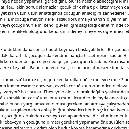
 niye neden yapılması gerektiğini, olursa neler olabileceğini kimi 
atırlar.. lakin sonuç alamazlar, çocuk bir daha tıpkı istenmeyen d
r yetişkin uzun uzun anlattığında çocuğun anladığını zannederler. .
r! Bir çocuğa milyon kere, ‘sıcak dokunma yanarsın’ diyelim anla
veyn çocuğunun elini kendi güvenliğini sağladığı denetiminde ço
objenin tehlikeli olduğunu kendisinin deneyimleyerek öğrenmesi e
lık olduktan daha sonra hudut koymaya başlayabilirler. Bir çoc
rdaki kararlılık çocuğun da kendini inançta hissetmesini sağlar.
irken diğer bir gün o yemediği için çocuğuna kızabilir. Zira insanı
ere ulaşabilir. Bunun önlenmesi için sonların olması ve bunda ist
 nizamın sağlanması için gereken kuralları öğretme evresinde 3 a
ama kademesinde; ebeveyn, evvela çocuğunun zihninden o olaya b
yı veriyor? bu soruları Ebeveynin algısı olarak değil o yaşlarında
u karşılıkları çocuğuna, onun mimiklerinden de faydalanarak çoc
kanılarını onu yargılamadan olması gerekeni anlatmaya çalışmadan
ıdır. Yargılanmadan anlaşıldığını hisseden her birey irtibat kapıl
arı çocuğun zihninden ebeveyn cevaplandırmalıdır tahminen bulun
 Tabiki ebeveynin çocuğuna olması gerekeni yapmama öne sürülen s
sına gelmiyor! 2.adım olan hudut koyma basamağına geçiyoruz.