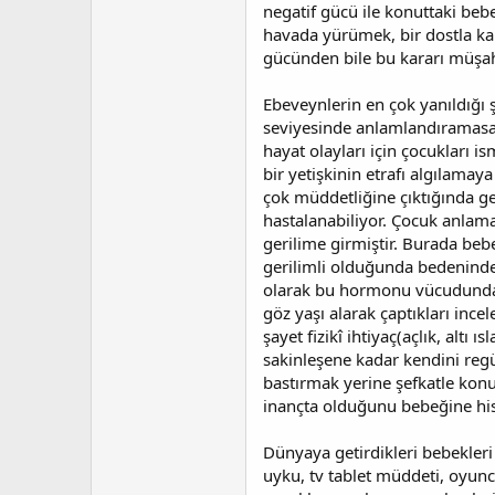
a
i
negatif gücü ile konuttaki bebeğ
n
h
havada yürümek, bir dostla ka
i
gücünden bile bu kararı müşah
Ebeveynlerin en çok yanıldığı ş
seviyesinde anlamlandıramasa d
hayat olayları için çocukları i
bir yetişkinin etrafı algılamay
çok müddetliğine çıktığında ger
hastalanabiliyor. Çocuk anlama
gerilime girmiştir. Burada bebe
gerilimli olduğunda bedeninde
olarak bu hormonu vücudundan a
göz yaşı alarak çaptıkları in
şayet fizikî ihtiyaç(açlık, altı
sakinleşene kadar kendini reg
bastırmak yerine şefkatle kon
inançta olduğunu bebeğine hiss
Dünyaya getirdikleri bebekler
uyku, tv tablet müddeti, oyun