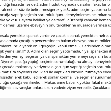
edildiği hissettirilse de 2.adım hudut koymada da sakin fakat bir 
alı net bir söz ile belirtilmesigerekiyor.3. adım seçim yaptırma kı
 çocuğa yaptığı seçimin sorumluluğunu deneyimlemesine imkan s
laka yoktur. Hayatta hakikat ya da taraflı düzeneği çabucak heme
im’ demesi üzerine ebeveynin onu tercihlerine müsaade vermesi 
rsak: yemekte ıspanak vardır ve çocuk ıspanak yemekten nefret 
 aynalamada çocuğun penceresinden bakan ebeveyn onu mimikleriy
iyorsun!’’ diyerek onu gerçeğini kabul etmeli.( Gerisinden olması
şık yemelisin.!!’’ 3. Adım olan seçim yaptırmada, ‘’ ya ıspanaktan
eklerden yemeyi seçersin ya da ıspanaktan yememeyi seçersin bu
? Diyerek çocuğa yaptığı seçimin sorumluluğunu almayı deneyimle
en çocuğa makarnayı veriyorsa o çocuğun yaptığı seçimin sorum
almaz zira söylemiş oldukleri ile yaptıkları birbirini tutmayan eb
hissettirilerek kabul edilerek sonlar konmalı ve seçimler sunulmal
luğu çocuğa verilmelidir. Makus anne babalık yoktur fakat makûs
ildiğimiz davranışlar onlara uzun vadede ziyan verebilir. Çocukla