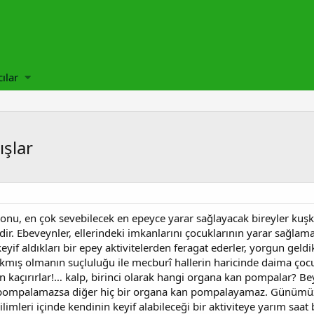
cılar
ışlar
nu, en çok sevebilecek en epeyce yarar sağlayacak bireyler kuşku
dir. Ebeveynler, ellerindeki imkanlarını çocuklarının yarar sağlam
eyif aldıkları bir epey aktivitelerden feragat ederler, yorgun geldik
akmış olmanın suçluluğu ile mecburî hallerin haricinde daima çocuk
n kaçırırlar!… kalp, birinci olarak hangi organa kan pompalar? Be
ompalamazsa diğer hiç bir organa kan pompalayamaz. Günümüz ebe
rilimleri içinde kendinin keyif alabileceği bir aktiviteye yarım sa