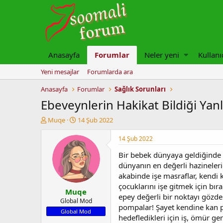
Anasayfa
Forumlar
Neler yeni
Kullanı
Yeni mesajlar
Forumlarda ara
Anasayfa
Forumlar
Sağlık Sorunları
Ebeveynlerin Hakikat Bildiği Yanl
K
B
Muqe
14 Şub 2022
o
a
n
ş
14 Şub 2022
u
l
Bir bebek dünyaya geldiğinde o
y
a
u
n
dünyanın en değerli hazineleri
b
g
akabinde işe masraflar, kendi k
a
ı
çocuklarını işe gitmek için bır
Muqe
ş
ç
epey değerli bir noktayı gözde
l
t
Global Mod
pompalar! Şayet kendine kan p
a
a
Global Mod
hedefledikleri için iş, ömür ge
t
r