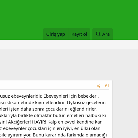
Giriş yap
Kayıt ol
Ara
#1
suz ebeveynleridir. Ebeveynleri için bebekleri,
ası istikametinde kıymetlendirir. Uykusuz gecelerin
leri işten daha sonra çocuklarını eğlendirirler,
larıyla birlikte olmaktır bütün emelleri halbuki ki
yin! Akciğerler! HAYIR! Kalp en evvel kendine kan
veynler çocukları için en iyiyi, en ülkü olanı
at bile ayıramıyor. Bunu kararında farkında olamadığı