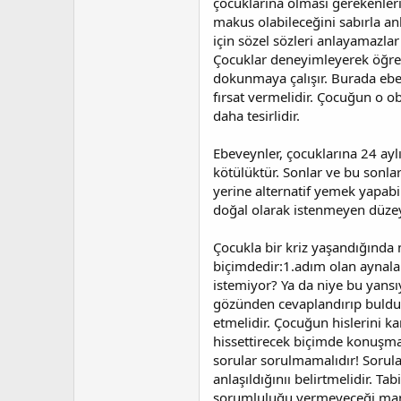
çocuklarına olması gerekenleri
makus olabileceğini sabırla anl
için sözel sözleri anlayamazla
Çocuklar deneyimleyerek öğreni
dokunmaya çalışır. Burada ebe
fırsat vermelidir. Çocuğun o 
daha tesirlidir.
Ebeveynler, çocuklarına 24 ay
kötülüktür. Sonlar ve bu sonla
yerine alternatif yemek yapabil
doğal olarak istenmeyen düzeyl
Çocukla bir kriz yaşandığında
biçimdedir:1.adım olan aynal
istemiyor? Ya da niye bu yansı
gözünden cevaplandırıp bulduğ
etmelidir. Çocuğun hislerini 
hissettirecek biçimde konuşmal
sorular sorulmamalıdır! Sorul
anlaşıldığınıı belirtmelidir.
sorumluluğu vermeyeceği mana