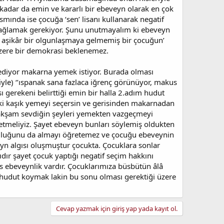
o kadar da emin ve kararlı bir ebeveyn olarak en çok
smında ise çocuğa ‘sen’ lisanı kullanarak negatif
ağlamak gerekiyor. Şunu unutmayalım ki ebeveyn
n aşikâr bir olgunlaşmaya gelmemiş bir çocuğun’
üzere bir demokrasi beklenemez.
ediyor makarna yemek istiyor. Burada olması
le) ‘’ıspanak sana fazlaca iğrenç görünüyor, makus
 gerekeni belirttiği emin bir halla 2.adım hudut
 iki kaşık yemeyi seçersin ve gerisinden makarnadan
 akşam sevdiğin şeyleri yemekten vazgeçmeyi
tmeliyiz. Şayet ebeveyn bunları söylemiş oldukten
luluğunu da almayı öğretemez ve çocuğu ebeveynin
evyn algısı oluşmuştur çocukta. Çocuklara sonlar
ıdır şayet çocuk yaptığı negatif seçim hakkını
 ebeveynlik vardır. Çocuklarımıza büsbütün âlâ
ra hudut koymak lakin bu sonu olması gerektiği üzere
Cevap yazmak için giriş yap yada kayıt ol.