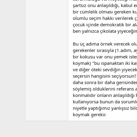
şartsız onu anlaşıldığı, kabul 
bir cümlelik olması gereken kur
olumlu seçim hakkı verilerek
çocuk içinde demokratik bir a
ben yalnızca çikolata yiyeceğ
Bu üç adıma örnek verecek olu
gerekenler sırasıyla (1.adım,
bir kokusu var onu yemek istem
koymak) ‘’bu ıspanaktan iki ka
ve diğer öteki sevdiğin yiyec
seçersin hangisini seçiyorsun
daha sonra bir daha gerisind
söylemiş olduklerini referans 
konmalıdır onların anlaşıldığı 
kullanıyorsa bunun da sorumlu
niyetle yaptığımız yanlışsız b
koymak gerekir.