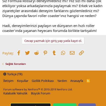
Siz Formula Rossa’yı deneyimlediniz mi? Hız sizi mi daha çok
etkiliyor yoksa arkadaşlarınızla paylaşmak mı? Erkek ve kadın
ziyaretçiler arasındaki deneyim farklarını gözlemlediniz mi?
Dünya çapında favori roller coaster’ınız hangisi ve neden?
Hadi, deneyimlerinizi paylaşın ve dünyanın en hızlı roller
coaster’ında yaşanan heyecanı forumda birlikte tartışalım!
Cevap yazmak için giriş yap yada kayıt ol.
Facebook
Twitter
Reddit
Pinterest
Tumblr
WhatsApp
E-posta
Link
Paylaş:
Sağlık Sorunları
Türkçe (TR)
İletişim
Koşullar
Gizlilik Politikası
Yardım
Anasayfa
R
S
S
Forum software by XenForo™
© 2010-2019 XenForo Ltd.
Kalabalık Yalnızlık
Büyük Forum