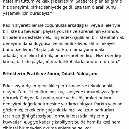
nefesimi tuttum ve kalkışı bekledim. Saatlerce planladığım o
hız deneyimi, birkaç saniyede geldi. İşte tam olarak bunu
yaşamak için buradayız.”
Kadın ziyaretçiler ise çoğunlukla arkadaşları veya aileleriyle
birlikte bu heyecanı paylaşıyor. Hız ve adrenalinin yanında,
birbirlerini desteklemek, inişlerdeki çığlıkları birlikte atlatmak
deneyimi daha duygusal ve anlamlı kılıyor. Elif’in hikâyesi
bunu özetliyor: “Başta çok korktum ama yanımdaki
arkadaşımın elini tutmak, beni cesaretlendirdi. Hızın verdiği
korku, birlikte paylaştığımız kahkahalarla unutulmaz oldu.”
Erkeklerin Pratik ve Sonuç Odaklı Yaklaşımı
Erkek ziyaretçiler genellikle performans ve teknik odaklı
oluyor. Cem, “Hedefim inişi kaç saniyede tamamlayacağımı
görmekti” diyor. Rakamlar, süre ve hız ölçümleri onların
deneyimi değerlendirmesine yardımcı oluyor. Parkta yapılan
gözlemler, erkeklerin çoğunlukla hızlı ve uzun parkurları
tercih ettiğini gösteriyor. Formula Rossa’da inişlerin g
kuvvetleri 4,8g’ye kadar çıkabiliyor; bu da hem fiziksel hem
zihinsel bir meydan okuma anlamına geliyor.