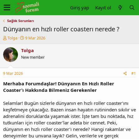
Giriş yap
Kayıt ol
Sağlık Sorunları
Dünyanın en hızlı roller coasterı nerede ?
K
B
Tolga
9 Mar 2026
o
a
n
ş
Tolga
u
l
New member
y
a
u
n
b
g
9 Mar 2026
#1
a
ı
ş
ç
Merhaba Forumdaşlar! Dünyanın En Hızlı Roller
l
t
Coaster’ı Hakkında Bilmeniz Gerekenler
a
a
t
r
Selamlar! Bugün sizlerle dünyanın en hızlı roller coaster’ını
a
i
keşfetmeye çıkacağız. Bazen insan hayatın rutininden sıkılır ve
n
h
adrenalini doruklarda yaşamak ister. İşte tam bu noktada, hız
i
tutkunları için roller coaster’lar adeta bir cennet. Peki,
dünyanın en hızlı roller coaster’ı nerede? Hangi rakamlar ve
deneyimler bu unvana layık? Gelin, verilerle ve gerçek