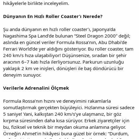
hikâyelerle birlikte inceleyelim.
Dünyanın En Hızlı Roller Coaster’ı Nerede?
Şu anda dünyanın en hızlı roller coaster’ı, Japonya’da
Nagashima Spa Land’de bulunan “Steel Dragon 2000” değil;
aslında en güncel veriler Formula Rossa’nın, Abu Dhabi’de
Ferrari World’de yer aldığını gösteriyor. Bu roller coaster, tam
240 km/s hıza ulaşabiliyor! Düşünsenize, sıradan bir şehir
aracının 6–7 katı hızla ilerliyorsunuz. Parkurun uzunluğu
yaklaşık 2 km ve inişleri, dönüşleri ile baş döndürücü bir
deneyim sunuyor.
Verilerle Adrenalini Ölçmek
Formula Rossa’nın hızını ve deneyimini rakamlarla
somutlaştırmak gerçekten büyüleyici. Hızlanma süresi sadece
5 saniye! Yani, kalkıştan 240 km/s’ye ulaşmanız, bir göz
kırpma süresinden daha kısa sürüyor. Erkek ziyaretçiler için
bu, fiziksel ve teknik bir meydan okuma anlamına geliyor.
Örneğin Ahmet’in hikâyesi buna güzel bir örnek: “Durdum,