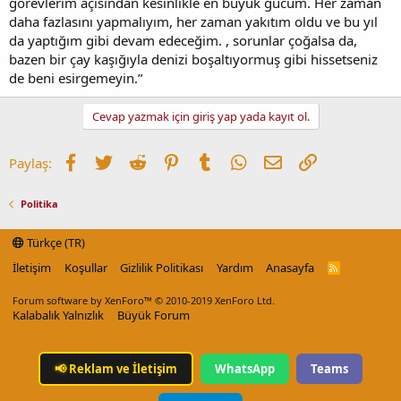
görevlerim açısından kesinlikle en büyük gücüm. Her zaman
daha fazlasını yapmalıyım, her zaman yakıtım oldu ve bu yıl
da yaptığım gibi devam edeceğim. , sorunlar çoğalsa da,
bazen bir çay kaşığıyla denizi boşaltıyormuş gibi hissetseniz
de beni esirgemeyin.”
Cevap yazmak için giriş yap yada kayıt ol.
Facebook
Twitter
Reddit
Pinterest
Tumblr
WhatsApp
E-posta
Link
Paylaş:
Politika
Türkçe (TR)
İletişim
Koşullar
Gizlilik Politikası
Yardım
Anasayfa
R
S
S
Forum software by XenForo™
© 2010-2019 XenForo Ltd.
Kalabalık Yalnızlık
Büyük Forum
📢
Reklam ve İletişim
WhatsApp
Teams