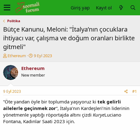
Giriş yap
Kayıt ol
Politika
Bütçe Kanunu, Meloni: "İtalya’nın çocuklara
ihtiyacı var, çalışma ve doğum oranları birlikte
gitmeli"
K
B
Ethereum
9 Eyl 2023
o
a
n
ş
Ethereum
u
l
New member
y
a
u
n
b
g
9 Eyl 2023
#1
a
ı
ş
ç
“Öte yandan öyle bir toplumda yaşıyoruz ki
tek gelirli
l
t
ailelerle geçinmek zor
“, İtalya’nın Kardeşleri’nin liderinin
a
a
yönetmenle yaptığı röportajda altını çizdi
Kurye
Luciano
t
r
Fontana, Kadınlar Saati 2023 için.
a
i
n
h
i