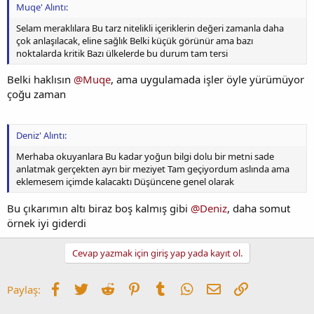
Muqe' Alıntı:
Selam meraklılara Bu tarz nitelikli içeriklerin değeri zamanla daha
çok anlaşılacak, eline sağlık Belki küçük görünür ama bazı
noktalarda kritik Bazı ülkelerde bu durum tam tersi
Belki haklısın
@Muqe
, ama uygulamada işler öyle yürümüyor
çoğu zaman
Deniz' Alıntı:
Merhaba okuyanlara Bu kadar yoğun bilgi dolu bir metni sade
anlatmak gerçekten ayrı bir meziyet Tam geçiyordum aslında ama
eklemesem içimde kalacaktı Düşüncene genel olarak
Bu çıkarımın altı biraz boş kalmış gibi
@Deniz
, daha somut
örnek iyi giderdi
Cevap yazmak için giriş yap yada kayıt ol.
Facebook
Twitter
Reddit
Pinterest
Tumblr
WhatsApp
E-posta
Link
Paylaş: