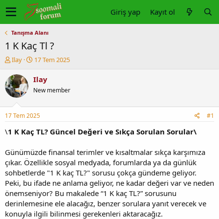
Giriş yap
Kayıt ol
Tanışma Alanı
1 K Kaç Tl ?
K
B
Ilay
17 Tem 2025
o
a
n
ş
Ilay
u
l
New member
y
a
u
n
b
g
17 Tem 2025
#1
a
ı
ş
ç
\
1 K Kaç TL? Güncel Değeri ve Sıkça Sorulan Sorular\
l
t
a
a
Günümüzde finansal terimler ve kısaltmalar sıkça karşımıza
t
r
çıkar. Özellikle sosyal medyada, forumlarda ya da günlük
a
i
sohbetlerde "1 K kaç TL?" sorusu çokça gündeme geliyor.
n
h
Peki, bu ifade ne anlama geliyor, ne kadar değeri var ve neden
i
önemseniyor? Bu makalede “1 K kaç TL?” sorusunu
derinlemesine ele alacağız, benzer sorulara yanıt verecek ve
konuyla ilgili bilinmesi gerekenleri aktaracağız.